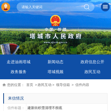
走进油画塔城
新闻动态
政府信息公开
政务服务
塔城视频
政民互动
您的位置：
首页
>
政民互动
>
领导信箱
>
信件内容
来信情况
信件标题：
建新街积雪清理不彻底