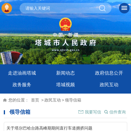
走进油画塔城
新闻动态
政府信息公开
政务服务
塔城视频
政民互动
您的位置：
首页
>
政民互动
>
领导信箱
领导信箱
我要写信
信件查询
关于塔尔巴哈台路高峰期期间直行车道拥挤问题