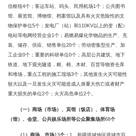
信枢纽4个；客运车站、码头、民用机场1个；公共图书
馆、展览馆、博物馆、档案馆以及具有火灾危险性的文
物保护单位5个；发电厂（站）和110KV以上的变（配）
电站等电网经营企业1个；易燃易爆化学物品的生产、充
装、储存、供应、销售单位20个；劳动密集型生产、加
工企业0个；重要的科研单位0个；高层公共建筑、地下
铁道、地下观光隧道，粮、棉、木材、百货等物资仓库
和堆场，重点工程的施工现场3个；其他发生火灾可能性
较大以及一旦发生火灾可能造成人身重大伤亡或者财产
重大损失的单位2个；火灾高危单位2个。
（一）商场
（市场）、宾馆（饭店）、体育场
（馆）、会堂、公共娱乐场所等公众聚集场所
68
个
（
1
）商场、市场
13
个：
1、新疆塔城地区塔城市百