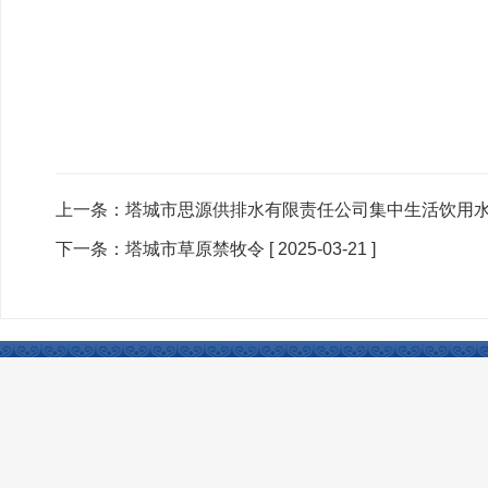
上一条：
塔城市思源供排水有限责任公司集中生活饮用水水
下一条：
塔城市草原禁牧令
[ 2025-03-21 ]
联系我们
|
网站声明
|
网站地图
|
友情链接
Copyright © 2024 www.xjtcsh.gov.cn All Rights 
本站所刊登的各类新闻﹑信息和专题专栏资料，均为塔城市人民政府网版