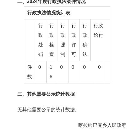
二、202
4
年度行政执法案件情况
行政执法情况统计表
行
行
行
行
行
行政
政
政
政
政
政
给付
处
检
强
许
确
罚
查
制
可
认
件
0
1
0
0
0
0
数
6
三、其他需要公示统计数据
无其他需要公示的统计数据。
喀拉哈巴克乡人民政府