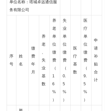
单位名称：塔城卓远通信服
务有限公司
养
失
医
老
业
疗
养
单
单
单
申
老
位
位
位
缴
医
请
、
缴
缴
缴
序
姓
费
疗
补
失
费
费
费
号
名
年
基
贴
业
（
（
（
月
数
合
基
1
0.
9.
计
数
6
5
5
%
%
%
）
）
）
努