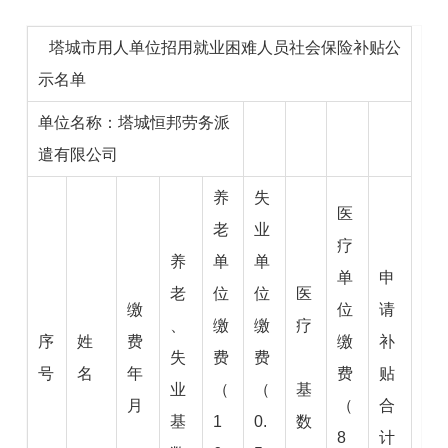
塔城市用人单位招用就业困难人员社会保险补贴公
示名单
单位名称：塔城恒邦劳务派
遣有限公司
养
失
医
老
业
疗
养
单
单
单
申
老
位
位
医
缴
位
请
、
缴
缴
疗
序
姓
费
缴
补
失
费
费
号
名
年
费
贴
业
（
（
基
月
（
合
基
1
0.
数
8
计