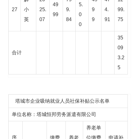
49
5.
27
小
25.
9.
9
4.
99.
99
0
英
07
84
9
91
75
0
35
09
合计
3.2
5
塔城市企业吸纳就业人员社保补贴公示名单
单位名称：塔城恒邦劳务派遣有限公司
养老单
序
缴费
养老
位缴费
申请补