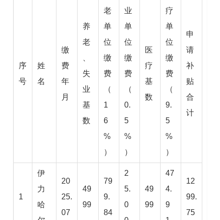
老
业
疗
养
单
单
单
申
老
位
位
位
缴
医
请
、
缴
缴
缴
序
姓
费
疗
补
失
费
费
费
号
名
年
基
贴
业
（
（
（
月
数
合
基
1
0.
9.
计
数
6
5
5
%
%
%
）
）
）
伊
2
47
20
79
12
力
49
5.
49
4.
1
25.
9.
99.
哈
99
0
99
9
07
84
75