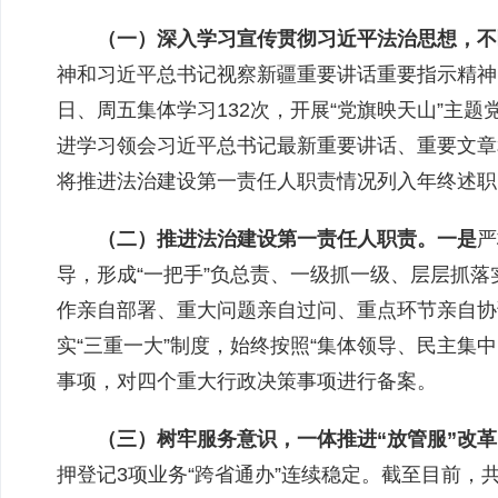
（一）
深入学习宣传贯彻习近平法治思想，不
神和习近平总书记视察新疆重要讲话重要指示精神
日、周五集体学
习
132
次
，
开展“党旗映天山”主题
进学习领会习近平总书记最新重要讲话、重要文章
将推进法治建设第一责任人职责情况列入年终述职
（二）推进法治建设第一责任人职责。
一是
严
导，形成“一把手”负总责、一级抓一级、层层抓
作亲自部署、重大问题亲自过问、重点环节亲自协
实
“
三重一大
”
制度，始终按照
“
集体领导、民主集中
事项，对四个重大行政决策事项进行备案。
（三）
树牢服务意识
，
一体推进“放管服”改
押登记3项业务“跨省通办”连续稳定。截至目前，共受