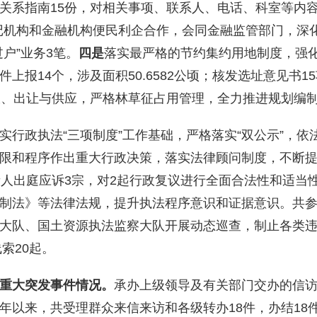
关系指南15份，对相关事项、联系人、电话、科室等内
记机构和金融机构便民利企合作，会同金融监管部门，深化
户”业务3笔。
四是
落实最严格的节约集约用地制度，强
件
上
报14个
，涉及
面积
50.6582
公顷
；
核发选址意见书1
收、
出让与供应
，
严格林草征占用管理
，
全力推进规划编
实行政执法
“
三项制度
”
工作基础，
严格落实
“
双公示
”
，依
限和程序作出重大行政决策，落实法律顾问制度
，
不断
人出庭应诉3
宗
，对2起行政复议进行全面合法性和适当
制法》等法律法规，提升执法程序意识和证据意识。共
大队、国土资源执法监察大队开展动态巡查，制止各类
线索
20
起。
重大突发事件情况
。
承办上级领导及有关部门交办的信
年以来，共受理群众来信来访和各级转办
18
件，办结
18