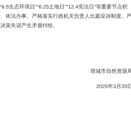
“
6.5生态环境日
”“
6.25土地日
”“
12.4宪法日
”
等重要节点
积
治、依法办事。严格落实行政机关负责人出庭应诉制度。
因决策失误产生矛盾纠纷
。
塔城市自然资源
2025
年
3
月
20