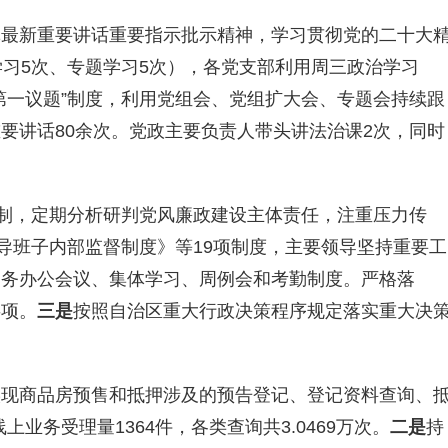
记最新重要讲话重要指示批示精神，
学习贯彻党的二十大
学习
5
次、专题学习
5
次），
各党支部利用周三政治学习
第一议题
”
制度，利用党组会、党组扩大会、专题会持续跟
重要讲话
8
0余次。
党政主要负责人带头讲法治课
2
次
，同时
制，定期分析研判党风廉政建设主体责任，注重压力传
导班子内部监督制度》等19项制度，主要领导坚持重要工
局务办公会议、集体学习、周例会和考勤制度
。
严格落
事项
。
三是
按照自治区重大行政决策程序规定落实重大决
实现商品房预售和抵押涉及的预告登记、登记资料查询、
上业务受理量1364件，各类查询共3.0469万次。
二是
持