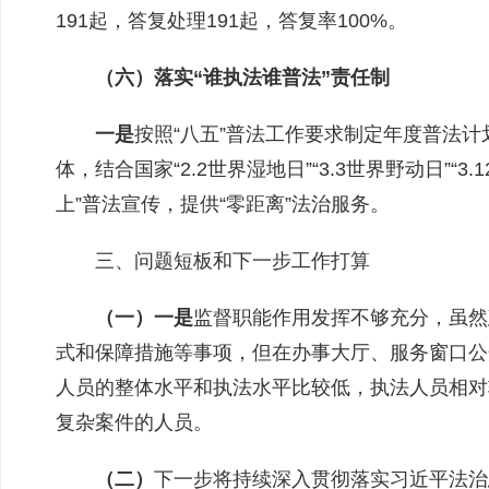
191
起，答复
处理191起，答复
率100%。
（
六
）落实
“
谁执法谁普法
”
责任制
一是
按照“八五”普法工作要求
制定年
度普法计
体，结合国家
“
2.2世界湿地日
”“
3.3世界野动日
”“
3.
上
”
普法宣传，提供
“
零距离
”
法治服务。
三、
问题短板和下一步工作打算
（一）
一是
监督职能作用发挥不够充分，虽然
式和保障措施等事项，但在办事大厅、服务窗口公
人员的整体水平和执法水平比较低，执法人员相对
复杂案件的人员。
（二）
下一步将持续深入贯彻落实习近平法治