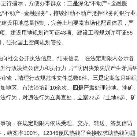
容进行指示，方便办事群众；
三是
深化“不动产+金融服
“不动产+金融服务”，持续推动不动产抵押业务向银行业
化建设用地总量控制，完善土地要素市场化配置体系，严
5项、建设用地规划许可证43项、建设工程规划许可证55
制，强化国土空间规划管控。
法向社会公开执法信息、结果信息，在法定期限内公示各
提升行政决策公信力和执行力，严防因决策失误产生矛盾
性审查，
清理行政规范性文件总数8件
。
三是
定期每月组织
参加
地区、
市
法治
培训
10余
次。
四是
严肃处理涉地、涉矿
违法行为，对违法行为
立案查处，立案22起（土地6起、矿
访事项，在规定期限内依法受理、交办、转送、答复信访
件，结案率100%。12345
便民热线
平台接收求助热线问题