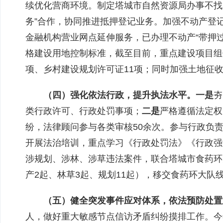
续优化营商环境。制定塔城市自然资源局办事不找
务”合作，协同推进抵押登记业务。加强不动产登
金融机构营业网点延伸服务，已办理不动产“带押过
格建设用地控制标准，截至目前，
重点
建设
项目组
项、乡村建设规划许可
证
11
项
；
同时
加强土地
征
（
四
）
强化依法行政，提升执法水平
。
一是
夯
类行政许可
、行政处罚
事项
；
二是
严格遵循法定权
纷
，法律顾问参与各类审核50余次
。
参与
行政
负责
开展法治培训，重点学习《行政处罚法》《行政强
涉规划、涉林、涉草违法案件，联合塔城市食药环
产2起、林草3起、规划11起），移交食药环大队
（
五
）健全突发事件应对体系，依法预防处置
人，做好重大敏感节点信访矛盾纠纷摸排工作。
今