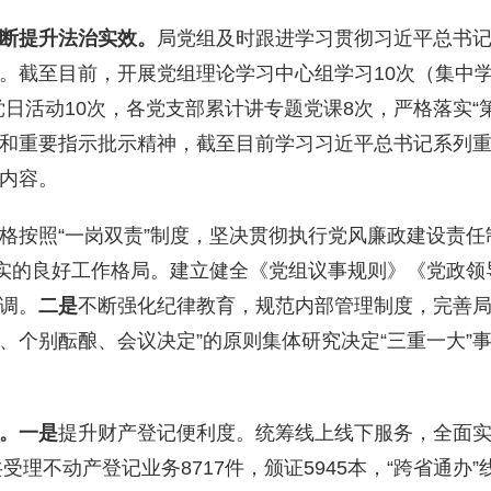
断提升法治实效。
局党组及时跟进学习贯彻习近平总书
。
截至目前
，
开展党组理论学习中心组学习
10
次（集中
党日活动10次，各党支部
累计讲专题党
课
8
次
，
严格落实
“
和重要指示批示精神，截至目前学习习近平总书记系列
内容。
格按照
“
一岗双责
”
制度，
坚决贯彻执行党风廉政建设责任
落实的良好工作格局。建立健全《党组议事规则》《党政领
调。
二是
不断强化纪律教育，规范内部管理制度，
完善
、个别酝酿、会议决定
”
的原则集体研究决定
“
三重一大
”
革。
一是
提升财产登记便利度。统筹线上线下服务，全面
理不动产登记业务8717件，颁证5945本，“跨省通办”线