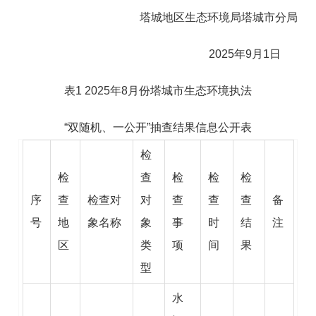
塔城地区生态环境局塔城市分局
2025年9月1日
表1
202
5
年
8月份
塔城市生态环境执法
“双随机、一公开”抽查结果信息公开表
检
检
查
检
检
检
序
查
检查对
对
查
查
查
备
号
地
象名称
象
事
时
结
注
区
类
项
间
果
型
水