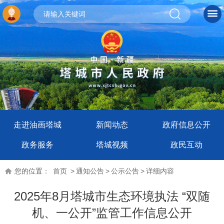
走进油画塔城
新闻动态
政府信息公开
政务服务
塔城视频
政民互动
您的位置：
首页
>
通知公告
>
公示公告
>
详细内容
2025年8月塔城市生态环境执法 “双随
机、一公开”监管工作信息公开