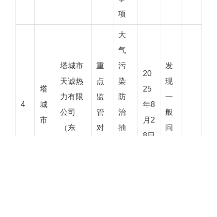
项
大
气
塔城市
重
污
发
20
天诚热
点
染
现
塔
25
力有限
监
防
一
4
城
年8
公司
管
治
般
市
月2
（东
对
抽
问
8日
区）
象
查
题
事
项
表2
202
5
年
8月
塔城市生态环境执法