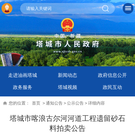
走进油画塔城
新闻动态
政府信息公开
政务服务
塔城视频
政民互动
您的位置：
首页
>
通知公告
>
公示公告
>
详细内容
塔城市喀浪古尔河河道工程遗留砂石
料拍卖公告