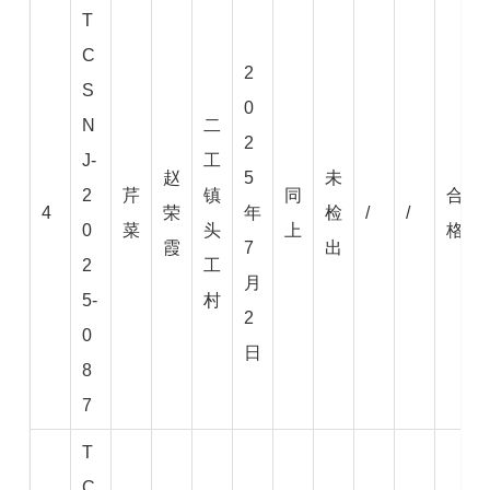
T
C
2
S
0
N
二
2
J-
工
赵
5
未
2
芹
镇
同
合
4
荣
年
检
/
/
0
菜
头
上
格
霞
7
出
2
工
月
5-
村
2
0
日
8
7
T
C