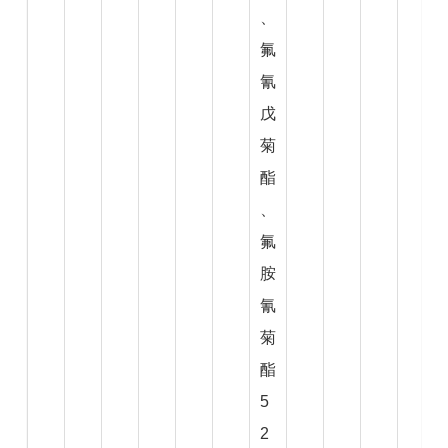
、
氟
氰
戊
菊
酯
、
氟
胺
氰
菊
酯
5
2