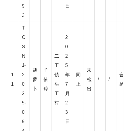
9
日
3
T
C
2
S
0
N
二
2
J-
工
5
胡
羊
未
1
2
镇
年
同
合
萝
依
检
/
/
1
0
头
7
上
格
卜
琼
出
2
工
月
5-
村
2
0
3
9
日
4