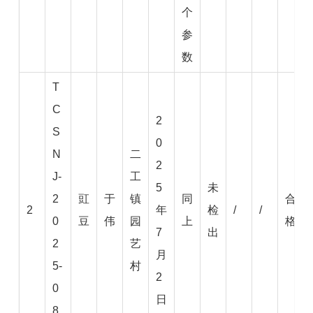
个
参
数
T
C
2
S
0
N
二
2
J-
工
5
未
2
豇
于
镇
同
合
2
年
检
/
/
0
豆
伟
园
上
格
7
出
2
艺
月
5-
村
2
0
日
8