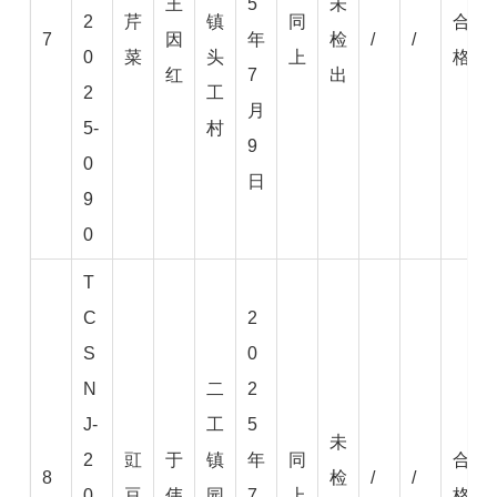
王
5
未
2
芹
镇
同
合
7
因
年
检
/
/
0
菜
头
上
格
红
7
出
2
工
月
5-
村
9
0
日
9
0
T
C
2
S
0
N
二
2
J-
工
5
未
2
豇
于
镇
年
同
合
8
检
/
/
0
豆
伟
园
7
上
格