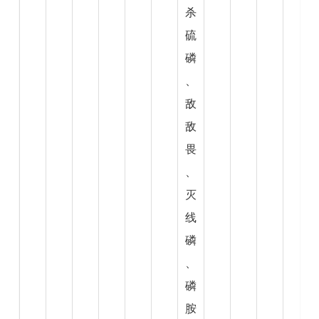
杀
硫
磷
、
敌
敌
畏
、
灭
线
磷
、
磷
胺