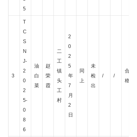
5
T
C
2
S
0
N
二
2
J-
工
油
赵
5
未
2
镇
同
合
3
白
荣
年
检
/
/
0
头
上
格
菜
霞
7
出
2
工
月
5-
村
2
0
日
8
6