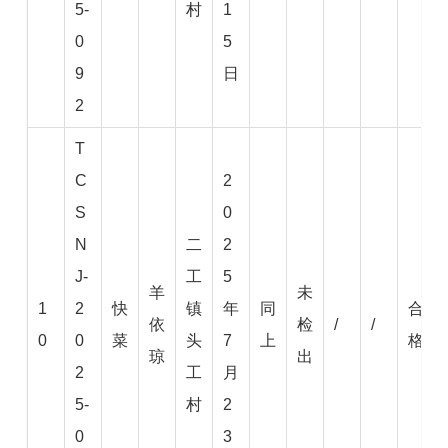
5-
村
1
0
5
9
日
2
T
C
2
S
0
N
二
2
J-
工
5
羊
未
1
2
快
镇
年
同
合
依
检
/
/
0
0
菜
头
7
上
格
琼
出
2
工
月
5-
村
2
0
3