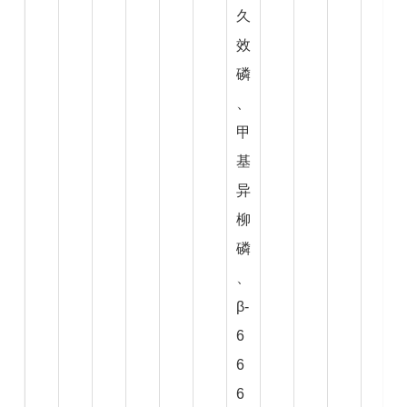
久
效
磷
、
甲
基
异
柳
磷
、
β-
6
6
6