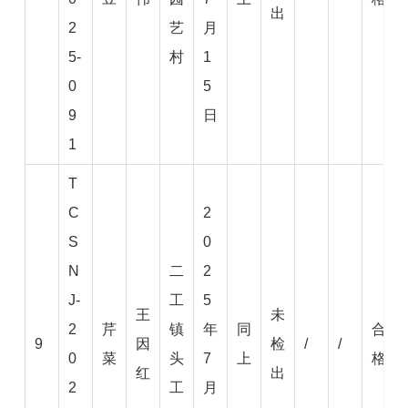
出
2
艺
月
5-
村
1
0
5
9
日
1
T
C
2
S
0
N
二
2
J-
工
5
王
未
2
芹
镇
年
同
合
9
因
检
/
/
0
菜
头
7
上
格
红
出
2
工
月