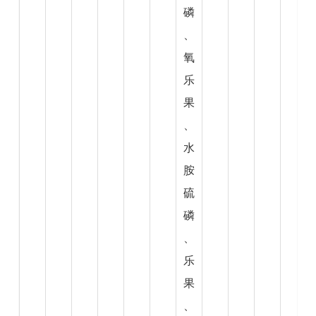
磷
、
氧
乐
果
、
水
胺
硫
磷
、
乐
果
、