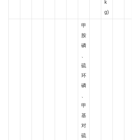
k
g)
甲
胺
磷
、
硫
环
磷
、
甲
基
对
硫