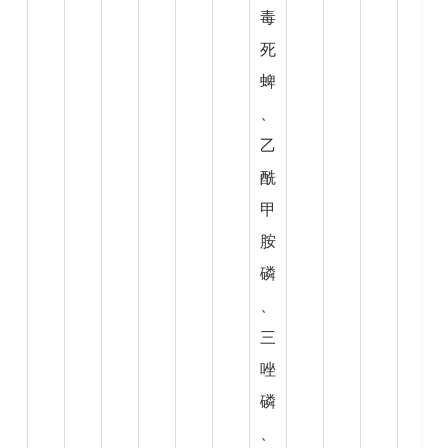
毒
死
蜱
、
乙
酰
甲
胺
磷
、
三
唑
磷
、