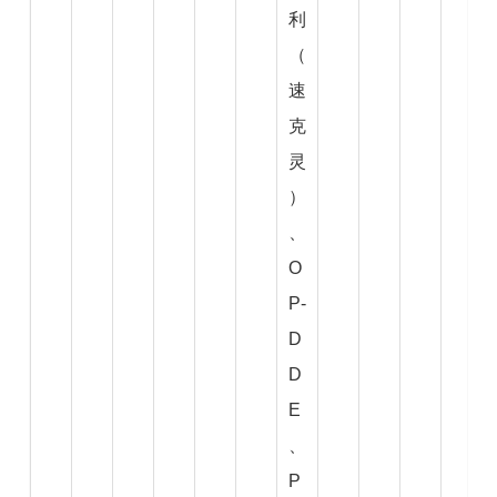
利
（
速
克
灵
）
、
O
P-
D
D
E
、
P