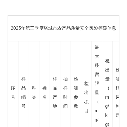
2025年第三季度塔城市农产品质量安全风险等级信息
最
大
检
残
出
检
留
样
样
抽
检
量
测
检
限
序
品
种
姓
品
样
测
（
结
出
量
号
编
类
名
产
时
参
m
果
项
（
号
地
间
数
g/
判
目
m
k
定
g/
g)