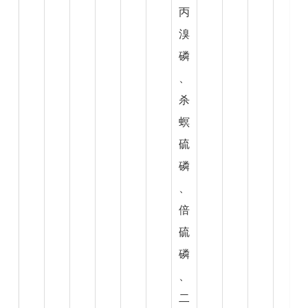
丙
溴
磷
、
杀
螟
硫
磷
、
倍
硫
磷
、
二