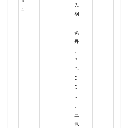
8
氏
4
剂
、
硫
丹
、
P
P-
D
D
D
、
三
氯