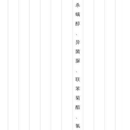
杀
螨
醇
、
异
菌
脲
、
联
苯
菊
酯
、
氯