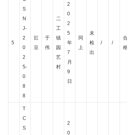
2
S
0
N
二
2
J-
工
5
未
2
豇
于
镇
同
合
5
年
检
/
/
0
豆
伟
园
上
格
7
出
2
艺
月
5-
村
9
0
日
8
8
T
C
2
S
0