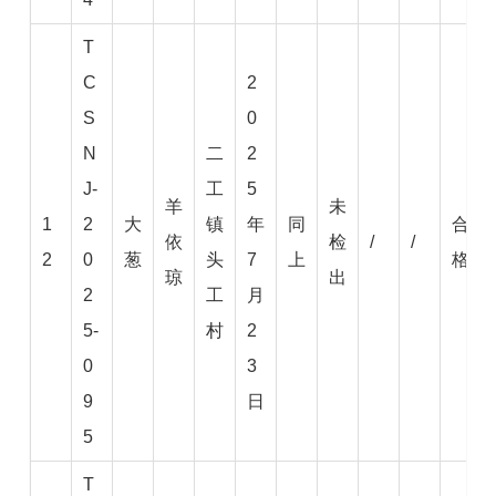
T
C
2
S
0
N
二
2
J-
工
5
羊
未
1
2
大
镇
年
同
合
依
检
/
/
2
0
葱
头
7
上
格
琼
出
2
工
月
5-
村
2
0
3
9
日
5
T