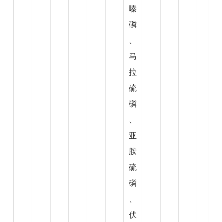
嗪
磷
、
马
拉
硫
磷
、
亚
胺
硫
磷
、
伏