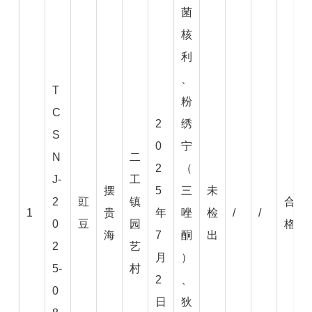
菌
核
利
、
T
粉
C
2
绣
S
0
宁
N
二
2
（
J-
工
摆
5
三
未
2
豇
镇
合
1
贵
年
唑
检
/
/
0
豆
园
格
海
7
酮
出
2
艺
月
）
5-
村
2
、
0
日
狄