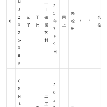
N
二
2
J-
工
5
未
2
茄
于
镇
同
合
6
年
检
/
/
0
子
伟
园
上
格
7
出
2
艺
月
5-
村
9
0
日
8
9
T
C
2
S
0
N
二
2
J-
工