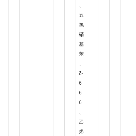
、
五
氯
硝
基
苯
、
δ-
6
6
6
、
乙
烯