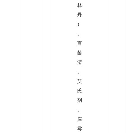
林
丹
）
、
百
菌
清
、
艾
氏
剂
、
腐
霉