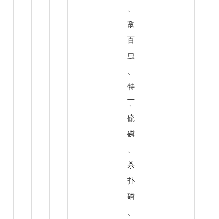
、
敌
百
虫
、
特
丁
硫
磷
、
杀
扑
磷
、