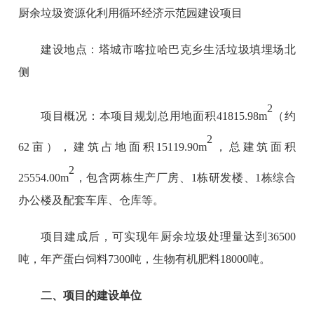
厨余垃圾资源化利用循环经济示范园建设项目
建设地点：塔城市喀拉哈巴克乡生活垃圾填埋场北
侧
2
项目概况：本项目规划总用地面积41815.98m
（约
2
62亩），建筑占地面积15119.90m
，总建筑面积
2
25554.00m
，包含两栋生产厂房、1栋研发楼、1栋综合
办公楼及配套车库、仓库等。
项目建成后，可实现年厨余垃圾处理量达到36500
吨，年产蛋白饲料7300吨，生物有机肥料18000吨。
二、
项目的建设单位