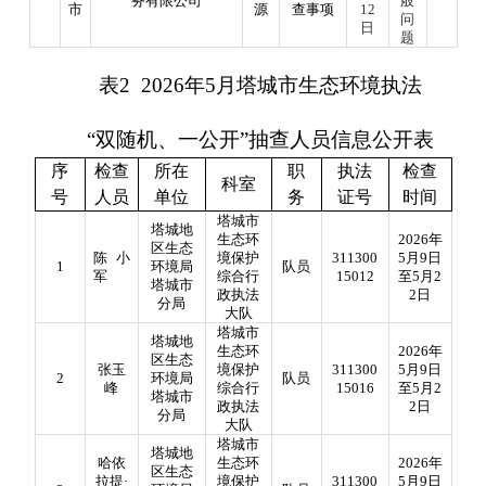
务有限公司
般
市
源
查事项
12
问
日
题
表
2 2026年5月塔城市生态环境执法
“双随机、一公开”抽查人员信息公开表
序
检查
所在
职
执法
检查
科室
号
人员
单位
务
证号
时间
塔城市
塔城地
生态环
2026年
区生态
陈小
境保护
311300
5月9日
1
环境局
队员
军
综合行
15012
至5月2
塔城市
政执法
2日
分局
大队
塔城市
塔城地
生态环
2026年
区生态
张玉
境保护
311300
5月9日
2
环境局
队员
峰
综合行
15016
至5月2
塔城市
政执法
2日
分局
大队
塔城市
塔城地
哈依
生态环
2026年
区生态
拉提
·
境保护
311300
5月9日