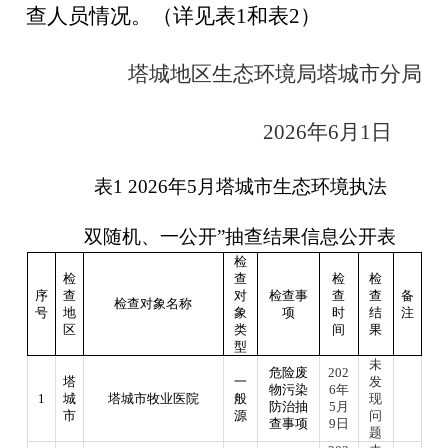
查人员情况。（详见表1和表2）
塔城地区生态环境局塔城市分局
2026年6月1日
表
1 2026年5月塔城市生态环境执法
双随机、一公开
”抽查结果信息公开表
检
检
查
检
检
序
查
对
检查事
查
查
备
检查对象名称
号
地
象
项
时
结
注
区
类
间
果
型
未
危险废
202
塔
一
发
物污染
6
年
1
城
塔城市牧业医院
般
现
防治抽
5月
市
源
问
查事项
9日
题