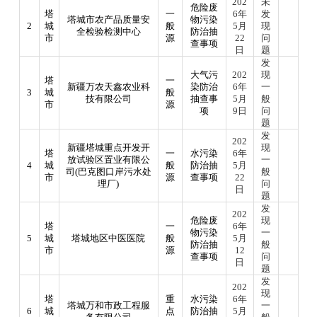
202
未
危险废
塔
一
6
年
发
塔城市农产品质量安
物污染
2
城
般
5月
现
全检验检测中心
防治抽
市
源
22
问
查事项
日
题
发
大气污
202
现
塔
一
新疆万农天鑫农业科
染防治
6
年
一
3
城
般
技有限公司
抽查事
5月
般
市
源
项
9日
问
题
发
202
新疆塔城重点开发开
现
塔
一
水污染
6年
放试验区置业有限公
一
4
城
般
防治抽
5月
司
(巴克图口岸污水处
般
市
源
查事项
22
理厂)
问
日
题
发
202
危险废
现
塔
一
6
年
物污染
一
5
城
塔城地区中医医院
般
5月
防治抽
般
市
源
12
查事项
问
日
题
发
202
现
塔
重
水污染
6
年
塔城万和市政工程服
一
6
城
点
防治抽
5月