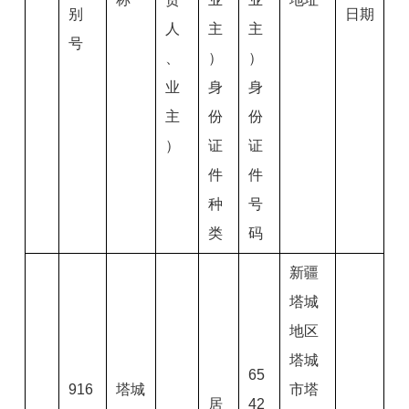
别
日期
人
主
主
号
、
）
）
业
身
身
主
份
份
）
证
证
件
件
种
号
类
码
新疆
塔城
地区
塔城
65
916
塔城
市塔
居
42