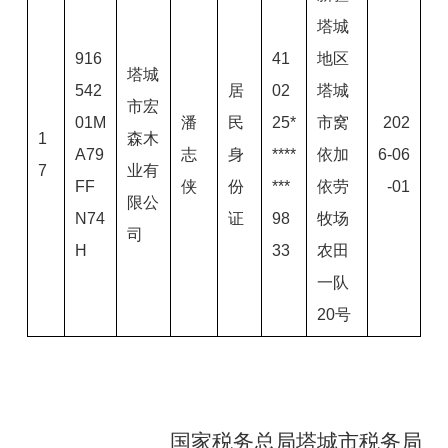
塔城
916
41
地区
塔城
542
居
02
塔城
市宏
01M
潘
民
25*
市窝
202
1
森木
A79
志
身
****
依加
6-06
7
业有
FF
侠
份
***
依劳
-01
限公
N74
证
98
牧场
司
H
33
农田
一队
20号
国家税务总局塔城市税务局