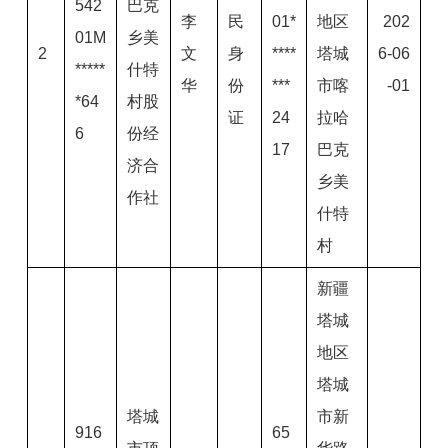
542
巴克
李
民
01*
地区
202
01M
乡美
2
文
身
****
塔城
6-06
*****
什特
华
份
***
市喀
-01
*64
村股
证
24
拉哈
6
份经
17
巴克
济合
乡美
作社
什特
村
新疆
塔城
地区
塔城
塔城
市新
916
65