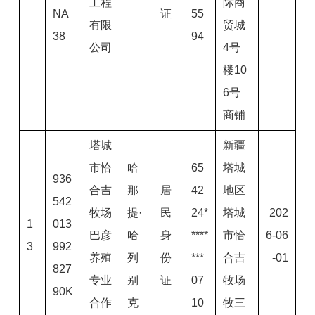
工程
际商
NA
证
55
有限
贸城
38
94
公司
4号
楼10
6号
商铺
塔城
新疆
市恰
哈
65
塔城
936
合吉
那
居
42
地区
542
牧场
提·
民
24*
塔城
202
1
013
巴彦
哈
身
****
市恰
6-06
3
992
养殖
列
份
***
合吉
-01
827
专业
别
证
07
牧场
90K
合作
克
10
牧三