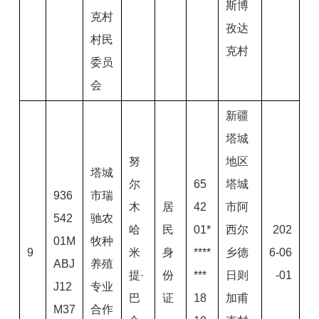
斯博
克村
孜达
村民
克村
委员
会
新疆
塔城
努
地区
塔城
尔
65
塔城
936
市瑞
木
居
42
市阿
542
驰农
哈
民
01*
西尔
202
01M
牧种
9
米
身
****
乡德
6-06
ABJ
养殖
提·
份
***
日则
-01
J12
专业
巴
证
18
加甫
M37
合作