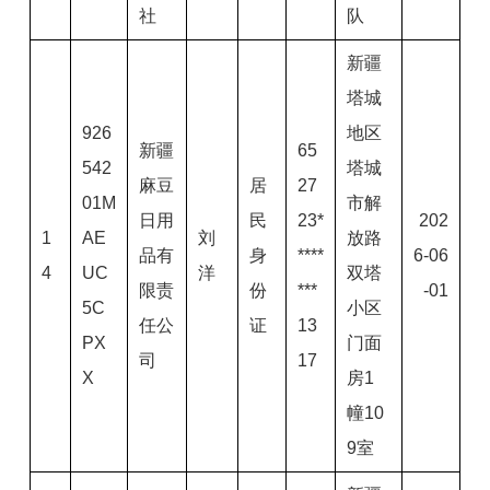
社
队
新疆
塔城
926
地区
新疆
65
542
塔城
麻豆
居
27
01M
市解
日用
民
23*
202
1
AE
刘
放路
品有
身
****
6-06
4
UC
洋
双塔
限责
份
***
-01
5C
小区
任公
证
13
PX
门面
司
17
X
房1
幢10
9室