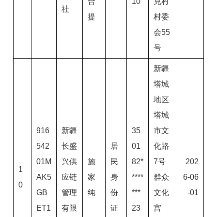
合
10
克村
社
提
村委
会55
号
新疆
塔城
地区
塔城
916
新疆
35
市文
542
长盛
居
01
化路
01M
兴供
施
民
82*
7号
202
1
AK5
应链
家
身
****
群众
6-06
0
GB
管理
纯
份
***
文化
-01
ET1
有限
证
23
宫