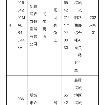
916
65
塔城
新疆
542
居
42
市光
润霖
托
01M
民
21*
明路
202
农牧
尔
4
AE
身
****
西部
6-06
发展
明
B4
份
***
综合
-01
有限
德
D44
证
00
楼A
公司
8H
30
座负
一楼
102
室
新疆
塔城
塔城
65
地区
936
市众
居
42
塔城