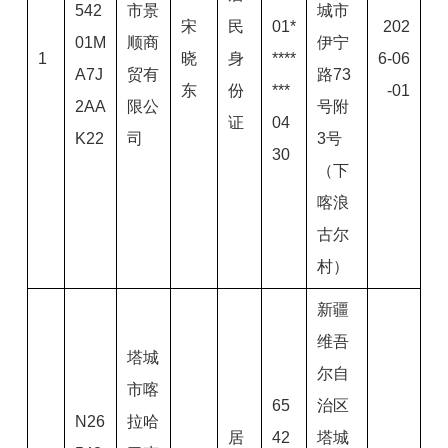
542
市景
城市
宋
民
01*
202
01M
顺商
伊宁
1
晓
身
****
6-06
A7J
贸有
路73
东
份
***
-01
2AA
限公
号附
证
04
K22
司
3号
30
（下
喀浪
古尔
村）
新疆
维吾
塔城
尔自
市喀
65
治区
N26
拉哈
居
42
塔城