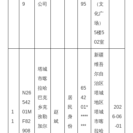
9
公司
95
（文
化广
场）
5楼5
02室
新疆
维吾
塔城
尔自
市喀
治区
拉哈
65
N26
塔城
巴克
居
42
542
地区
乡克
民
01*
202
1
01M
赵
塔城
孜勒
身
****
6-06
1
F82
斌
市喀
加尔
份
***
-01
908
拉哈