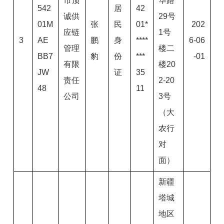
市顶
华路
542
居
42
诚供
29号
01M
张
民
01*
202
应链
1号
3
AE
鹏
身
****
6-06
管理
楼二
BB7
豹
份
***
-01
有限
楼20
JW
证
35
责任
2-20
48
11
公司
3号
（大
农行
对
面）
新疆
塔城
地区