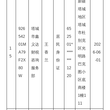
新疆
塔城
地区
塔城
926
塔城
65
市杜
542
市鑫
居
25
别克
01M
义达
王
民
01*
202
1
区光
A79
财税
香
身
****
6-06
5
明路
F2X
咨询
兰
份
***
-01
巴克
80
服务
证
12
图小
W
部
20
区底
商楼
1幢1
11