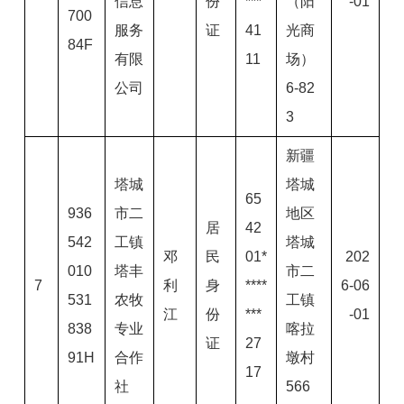
信息
份
***
（阳
-01
700
服务
证
41
光商
84F
有限
11
场）
公司
6-82
3
新疆
塔城
塔城
65
936
市二
地区
居
42
542
工镇
塔城
邓
民
01*
202
010
塔丰
市二
7
利
身
****
6-06
531
农牧
工镇
江
份
***
-01
838
专业
喀拉
证
27
91H
合作
墩村
17
社
566