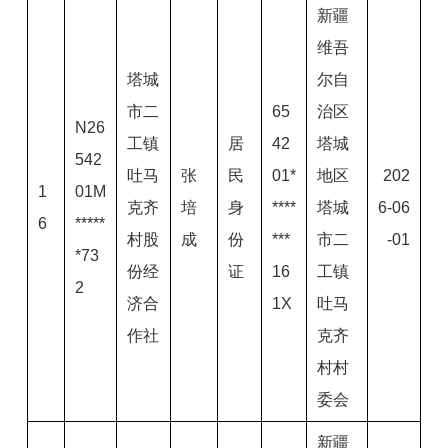
新疆
维吾
塔城
尔自
市二
65
治区
N26
工镇
居
42
塔城
542
吐马
张
民
01*
地区
202
1
01M
克齐
培
身
****
塔城
6-06
6
*****
村股
成
份
***
市二
-01
*73
份经
证
16
工镇
2
济合
1X
吐马
作社
克齐
村村
委会
新疆