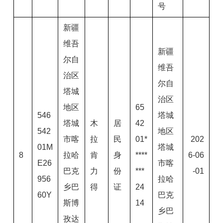
号
新疆
维吾
新疆
尔自
维吾
治区
尔自
塔城
治区
地区
65
546
塔城
塔城
木
居
42
542
地区
市喀
拉
民
01*
202
01M
塔城
8
拉哈
肯
身
****
6-06
E26
市喀
巴克
力
份
***
-01
956
拉哈
乡巴
得
证
24
60Y
巴克
斯博
14
乡巴
孜达