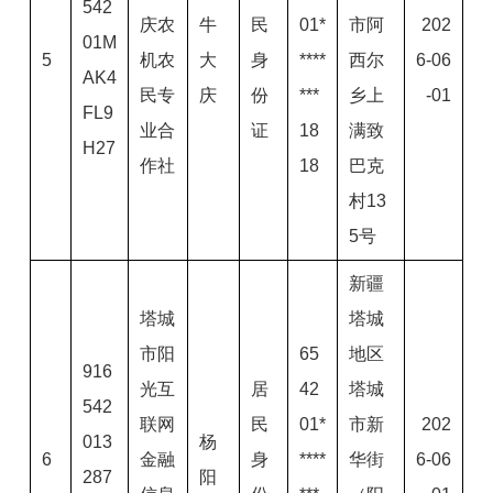
542
庆农
牛
民
01*
市阿
202
01M
5
机农
大
身
****
西尔
6-06
AK4
民专
庆
份
***
乡上
-01
FL9
业合
证
18
满致
H27
作社
18
巴克
村13
5号
新疆
塔城
塔城
市阳
65
地区
916
光互
居
42
塔城
542
联网
民
01*
市新
202
013
杨
6
金融
身
****
华街
6-06
287
阳