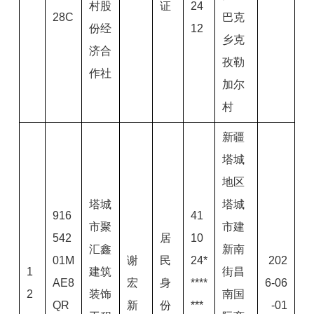
村股
证
24
28C
巴克
份经
12
乡克
济合
孜勒
作社
加尔
村
新疆
塔城
地区
塔城
塔城
916
41
市聚
市建
542
居
10
汇鑫
新南
01M
谢
民
24*
202
1
建筑
街昌
AE8
宏
身
****
6-06
2
装饰
南国
QR
新
份
***
-01