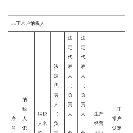
非正常户纳税人
法
法
定
定
代
代
法
表
表
定
人
人
代
（
（
表
负
负
纳
人
责
责
税
非正
纳税
（
人
人
生产
序
人
常户
人名
负
、
、
经营
号
识
认定
称
责
业
业
地址