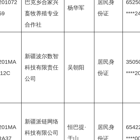
201072
巴克乡合家兴
居民身
65250
杨华军
59
畜牧养殖专业
份证
****2
合作社
新疆波尔数智
201MA
居民身
35050
科技有限责任
吴朝阳
12C
份证
****2
公司
新疆派链网络
201MA
恒巴提·
居民身
65422
科技有限公司
RA37
于山
份证
****0