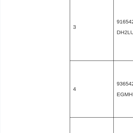
91654
3
DH2L
93654
4
EGMH