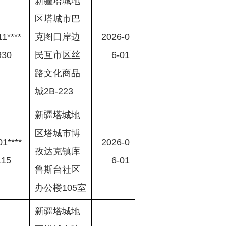
新疆塔城地
区塔城市巴
1****
克图口岸边
2026-0
930
民互市区丝
6-01
路文化商品
城2B-223
新疆塔城地
区塔城市博
1****
2026-0
孜达克镇库
115
6-01
鲁斯台社区
办公楼105室
新疆塔城地