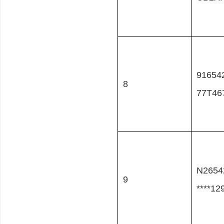
91654
8
77T46
N2654
9
****12