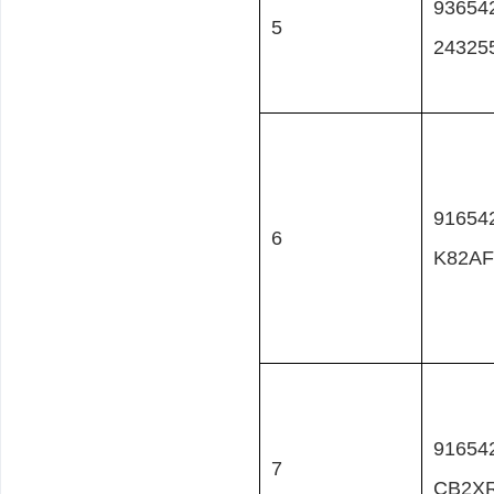
93654
5
24325
91654
6
K82AF
91654
7
CB2X