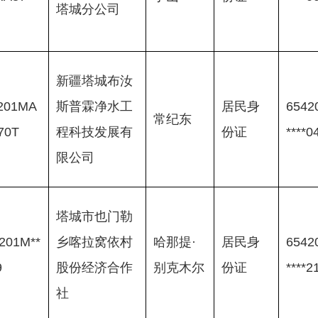
塔城分公司
新疆塔城布汝
201MA
斯普霖净水工
居民身
65420
常纪东
70T
程科技发展有
份证
****0
限公司
塔城市也门勒
201M**
乡喀拉窝依村
哈那提·
居民身
65420
9
股份经济合作
别克木尔
份证
****2
社