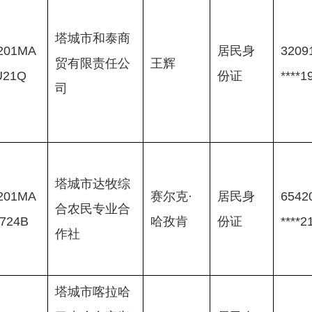
塔城市和泰商
201MA
居民身
32091
贸有限责任公
王辉
U21Q
份证
****1
司
塔城市达牧综
201MA
赛尔克·
居民身
65420
合农民专业合
724B
哈孜肯
份证
****2
作社
塔城市喀拉哈