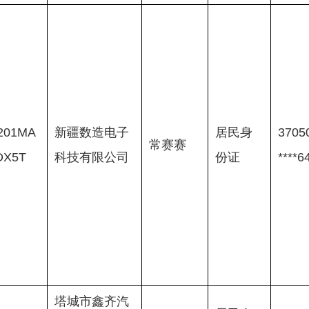
201MA
新疆数造电子
居民身
37050
常赛赛
DX5T
科技有限公司
份证
****6
塔城市鑫齐汽