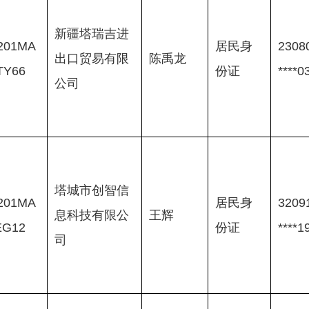
新疆塔瑞吉进
201MA
居民身
23080
出口贸易有限
陈禹龙
TY66
份证
****0
公司
塔城市创智信
201MA
居民身
32091
息科技有限公
王辉
EG12
份证
****1
司