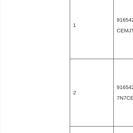
91654
1
CEMJ
91654
2
7N7C