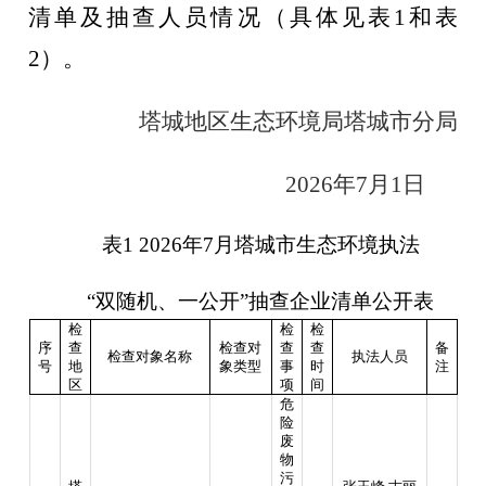
清单及抽查人员情况（具体见表
1
和表
2
）。
塔城地区生态环境局塔城市分局
20
26
年
7
月
1
日
表
1 202
6
年
7
月
塔城市生态环境执法
“
双随机、一公开
”
抽查企业清单公开表
检
检
检
序
查
检查对
查
查
备
检查对象名称
执法人员
号
地
象类型
事
时
注
区
项
间
危
险
废
物
污