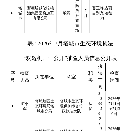
声
防
塔
新疆塔城储绿粮
张玉峰
,
古丽
治
7
6
城
油集团面粉加工
一般源
吉别克·哈德
抽
月
市
有限公司
力
查
事
项
表
2
20
26
年
7
月
塔城市生态环境执法
“
双随机、一公开
”
抽查人员信息公开表
执
序
检查
职
法
检查
所在单位
科室
号
人员
务
证
时间
号
31
13
2026
年
塔城地区生
塔城市生态环
陈小
队
00
7
月
1
日
1
态环境局塔
境保护综合行
军
员
15
至
7
月
3
城市分局
政执法大队
01
0
日
2
31
13
2026
年