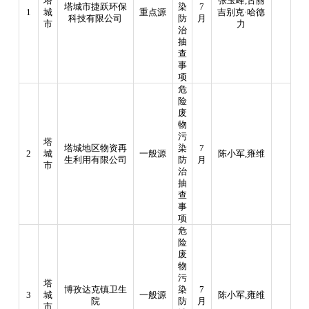
塔
张玉峰
,
古丽
塔城市捷跃环保
染
7
1
城
重点源
吉别克·哈德
科技有限公司
防
月
市
力
治
抽
查
事
项
危
险
废
物
污
塔
塔城地区物资再
染
7
2
城
一般源
陈小军
,
雍维
生利用有限公司
防
月
市
治
抽
查
事
项
危
险
废
物
污
塔
博孜达克镇卫生
染
7
3
城
一般源
陈小军
,
雍维
院
防
月
市