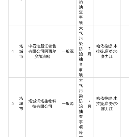
治
抽
查
事
项
大
气
污
染
塔
中石油新江销售
哈依拉缇
·木
防
7
4
城
有限公司阿西尔
一般源
拉提
,
唐努尔·
治
月
市
乡加油站
赛力江
抽
查
事
项
大
气
污
染
塔
哈依拉缇
·木
塔城润塔生物科
防
7
5
城
一般源
拉提
,
唐努尔·
技有限公司
治
月
市
赛力江
抽
查
事
项
噪