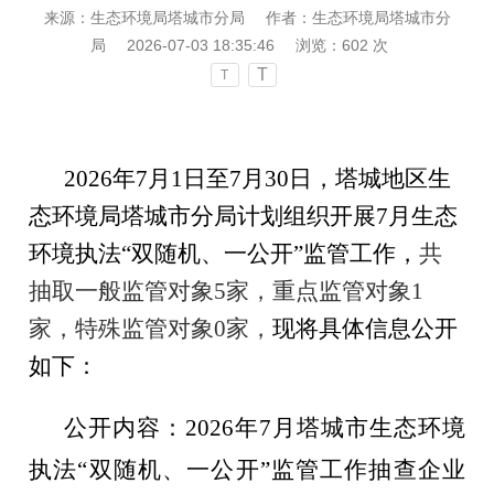
来源：生态环境局塔城市分局
作者：生态环境局塔城市分
局
2026-07-03 18:35:46
浏览：
602
次
T
T
202
6
年
7
月
1
日至
7
月
30
日，
塔城地区
生
态环境局塔城市分局计划组织开展
7
月
生态
环境
执法
“
双随机、一公开
”
监管工作，
共
抽取一般监管对象
5
家，重点监管对象
1
家，特殊监管对象
0
家，
现将具体信息公开
如下：
公开内容：
20
26
年
7
月
塔城市
生态环境
执法
“
双随机、一公开
”
监管工作抽查企业