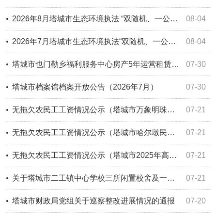
2026年8月塔城市生态环境执法 “双随机、一公开”监管工作方案
08-04
2026年7月塔城市生态环境执法“双随机、一公开”监管工作信息公开
08-04
塔城市也门勒乡福利服务中心房产5年运营租赁权拍卖公告
07-30
塔城市档案馆档案开放公告（2026年7月）
07-30
无拖欠农民工工资情况公示（塔城市万象明珠小区五期建设项目）
07-21
无拖欠农民工工资情况公示（塔城市哈尔墩民族团结示范区旅游产业园建设项目）
07-21
无拖欠农民工工资情况公示（塔城市2025年高标准农田建设项目）
07-21
关于塔城市二工镇中心学校三所闲置校舍及一块学生实践用地对外出租事项公示
07-21
塔城市财政局党组关于巡察整改进展情况的通报
07-20