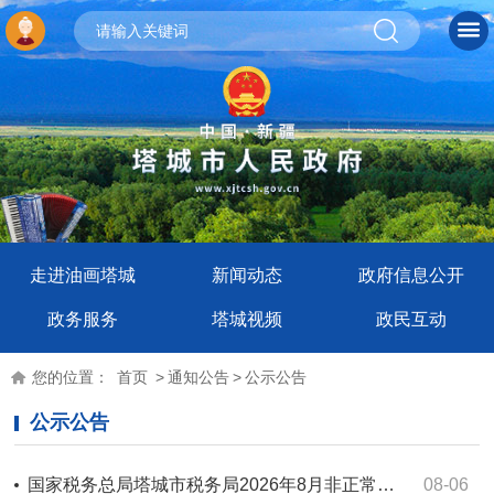
走进油画塔城
新闻动态
政府信息公开
政务服务
塔城视频
政民互动
您的位置：
首页
>
通知公告
>
公示公告
公示公告
国家税务总局塔城市税务局2026年8月非正常户公告
08-06