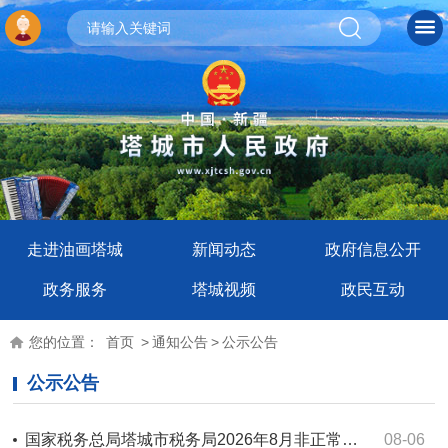
走进油画塔城
新闻动态
政府信息公开
政务服务
塔城视频
政民互动
您的位置：
首页
>
通知公告
>
公示公告
公示公告
国家税务总局塔城市税务局2026年8月非正常户公告
08-06