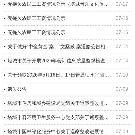
无拖欠农民工工资情况公示（塔城音乐文化旅游综合体项目第一标段项目）
07-17
无拖欠农民工工资情况公示
07-16
无拖欠农民工工资情况公示
07-16
关于做好“中金黄金”案、“文燊威”案退赔公告相关工作的通知公告
07-14
塔城市关于开展2026年会计信息质量监督检查查前公示
07-14
关于领取2026年5月16日、17日普通话水平测试等级证书的公告
07-10
遗失公告
07-09
塔城市住房和城乡建设局党组关于巡察整改进展情况的通报
07-09
塔城市容环境卫生服务中心党支部关于巡察整改进展情况的通报
07-09
塔城市园林绿化服务中心关于巡察整改进展情况的通报
07-09