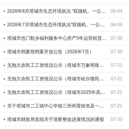
2026年8月塔城市生态环境执法 “双随机、一公开”监管工作方案
08-04
2026年7月塔城市生态环境执法“双随机、一公开”监管工作信息公开
08-04
塔城市也门勒乡福利服务中心房产5年运营租赁权拍卖公告
07-30
塔城市档案馆档案开放公告（2026年7月）
07-30
无拖欠农民工工资情况公示（塔城市万象明珠小区五期建设项目）
07-21
无拖欠农民工工资情况公示（塔城市哈尔墩民族团结示范区旅游产业园建设项目）
07-21
无拖欠农民工工资情况公示（塔城市2025年高标准农田建设项目）
07-21
关于塔城市二工镇中心学校三所闲置校舍及一块学生实践用地对外出租事项公示
07-21
塔城市财政局党组关于巡察整改进展情况的通报
07-20