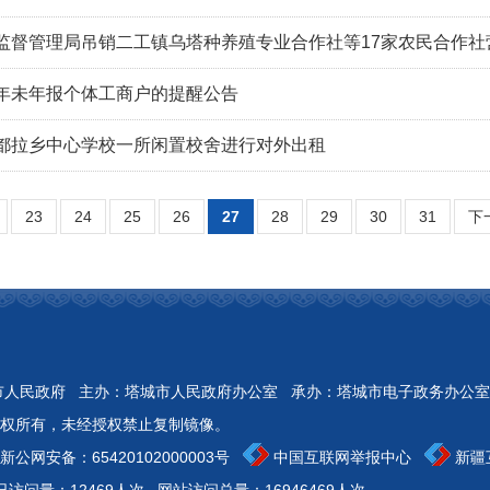
监督管理局吊销二工镇乌塔种养殖专业合作社等17家农民合作
年未年报个体工商户的提醒公告
都拉乡中心学校一所闲置校舍进行对外出租
23
24
25
26
27
28
29
30
31
下
Reserved 开办：塔城市人民政府 主办：塔城市人民政府办公室 承办：塔城市电子政务办公室
权所有，未经授权禁止复制镜像。
新公网安备：
65420102000003号
中国互联网举报中心
新疆