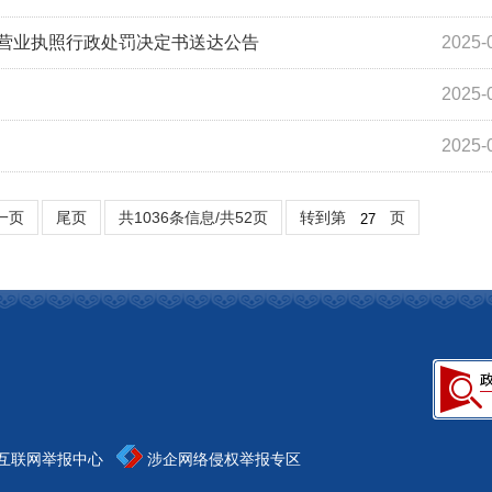
社营业执照行政处罚决定书送达公告
2025-
2025-
2025-
一页
尾页
共1036条信息/共52页
转到第
页
互联网举报中心
涉企网络侵权举报专区