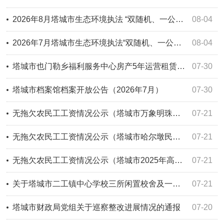
2026年8月塔城市生态环境执法 “双随机、一公开”监管工作方案
08-04
2026年7月塔城市生态环境执法“双随机、一公开”监管工作信息公开
08-04
塔城市也门勒乡福利服务中心房产5年运营租赁权拍卖公告
07-30
塔城市档案馆档案开放公告（2026年7月）
07-30
无拖欠农民工工资情况公示（塔城市万象明珠小区五期建设项目）
07-21
无拖欠农民工工资情况公示（塔城市哈尔墩民族团结示范区旅游产业园建设项目）
07-21
无拖欠农民工工资情况公示（塔城市2025年高标准农田建设项目）
07-21
关于塔城市二工镇中心学校三所闲置校舍及一块学生实践用地对外出租事项公示
07-21
塔城市财政局党组关于巡察整改进展情况的通报
07-20