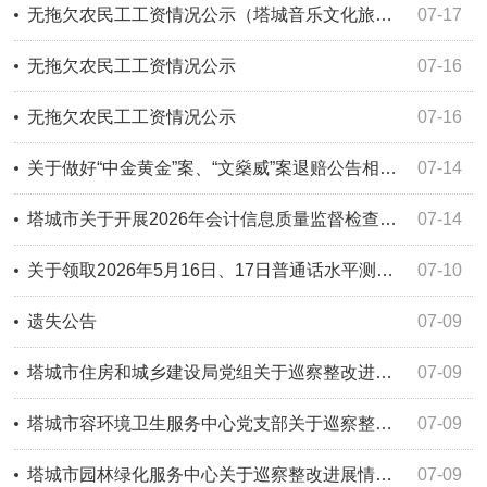
无拖欠农民工工资情况公示（塔城音乐文化旅游综合体项目第一标段项目）
07-17
无拖欠农民工工资情况公示
07-16
无拖欠农民工工资情况公示
07-16
关于做好“中金黄金”案、“文燊威”案退赔公告相关工作的通知公告
07-14
塔城市关于开展2026年会计信息质量监督检查查前公示
07-14
关于领取2026年5月16日、17日普通话水平测试等级证书的公告
07-10
遗失公告
07-09
塔城市住房和城乡建设局党组关于巡察整改进展情况的通报
07-09
塔城市容环境卫生服务中心党支部关于巡察整改进展情况的通报
07-09
塔城市园林绿化服务中心关于巡察整改进展情况的通报
07-09