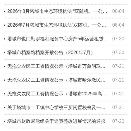
2026年8月塔城市生态环境执法 “双随机、一公开”监管工作方案
08-04
2026年7月塔城市生态环境执法“双随机、一公开”监管工作信息公开
08-04
塔城市也门勒乡福利服务中心房产5年运营租赁权拍卖公告
07-30
塔城市档案馆档案开放公告（2026年7月）
07-30
无拖欠农民工工资情况公示（塔城市万象明珠小区五期建设项目）
07-21
无拖欠农民工工资情况公示（塔城市哈尔墩民族团结示范区旅游产业园建设项目）
07-21
无拖欠农民工工资情况公示（塔城市2025年高标准农田建设项目）
07-21
关于塔城市二工镇中心学校三所闲置校舍及一块学生实践用地对外出租事项公示
07-21
塔城市财政局党组关于巡察整改进展情况的通报
07-20