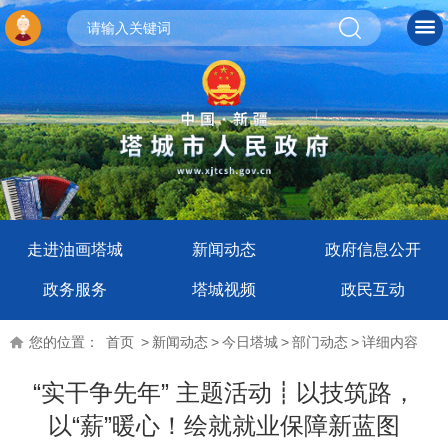
走进油画塔城
新闻动态
政府信息公开
政务服务
塔城视频
政民互动
您的位置：
首页
>
新闻动态
>
今日塔城
>
部门动态
>
详细内容
“实干争先年” 主题活动┋以技筑路，
以“薪”暖心！绘就就业保障新蓝图