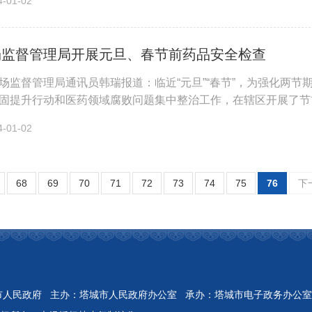
01-02
场监督管理局开展元旦、春节前药品安全检查
场监督管理局通讯员韩瑞报道：临近“元旦”“春节”，为强化两
固提升行动和医药领域腐败问题集中整治工作，在辖区开展了节
品、网售药品、感冒发烧...
01-02
68
69
70
71
72
73
74
75
76
下
Reserved 开办：塔城市人民政府 主办：塔城市人民政府办公室 承办：塔城市电子政务办公室