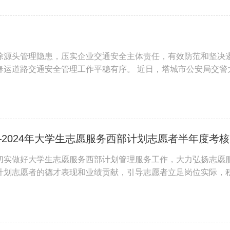
除源头管理隐患，压实企业交通安全主体责任，有效防范和坚决
春运道路交通安全管理工作平稳有序。 近日，塔城市公安局交警
学校开展交通安全宣传教育，切实提高驾驶员的安全文明意识。 
塔城
切实做好大学生志愿服务西部计划管理服务工作，大力弘扬志愿
计划志愿者的德才表现和业绩贡献，引导志愿者立足岗位实际，
市团委、西部计划项目办召开2023—2024年大学生志愿服务西