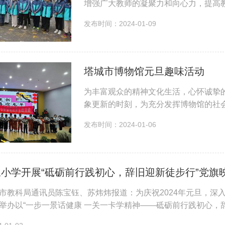
增强广大教师的凝聚力和向心力，提高
活动全程长达6.6公里，途中设定了“
发布时间：2024-01-09
作等...
塔城市博物馆元旦趣味活动
为丰富观众的精神文化生活，心怀诚挚的
象更新的时刻，为充分发挥博物馆的社会
日特色，推出以“万象更新 喜迎龙年”为主题的2024年元旦
发布时间：2024-01-06
位：...
小学开展“砥砺前行践初心，辞旧迎新徒步行”党旗
市教科局通讯员陈宝钰、苏炜炜报道：为庆祝2024年元旦，深
举办以“一步一景话健康 一关一卡学精神——砥砺前行践初心，
门处，终点为塔城市公安局...