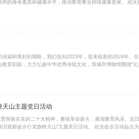
教师的身体素质和健康水平，推动教育事业持续健康发展。 此次
抽签问答”关卡点，内容为党的基本知识、党的二十大精神和学校重
祝福和美好的期盼，我们告别2023年，迎来崭新的2024年。
教育职能，大力弘扬中华优秀传统文化，塔城市博物馆围绕“元
系列文化活动。 活动时间：2024年1月5日 活动单
映天山主题党日活动
入贯彻落实党的二十大精神，赓续革命薪火，展现教育风采。近
辞旧迎新徒步行党旗映天山”主题党日活动。 此次徒步活动起点