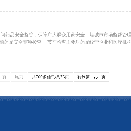
节期间药品安全监管，保障广大群众用药安全，塔城市市场监督管
前药品安全专项检查。 节前检查主要对药品经营企业和医疗机
一页
尾页
共760条信息/共76页
转到第
页