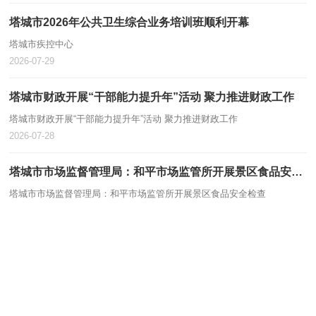
塔城市2026年公共卫生综合业务培训班顺利开幕
塔城市疾控中心
2026-07-29
塔城市财政开展“干部能力提升年”活动 聚力推进财政工作
塔城市财政开展“干部能力提升年”活动 聚力推进财政工作
2026-07-28
塔城市市场监督管理局：和平市场监管所开展景区食品安全检查
塔城市市场监督管理局：和平市场监管所开展景区食品安全检查
2026-07-28
守牢暑期“舌尖安全” 护航群众清凉度夏
守牢暑期“舌尖安全” 护航群众清凉度夏
2026-07-24