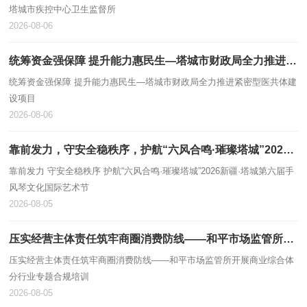
塔城市疾控中心卫生监督所
2026-08-06
统筹资金强保障 提升能力惠民生—塔城市财政局全力推进紧密型医共体建设项目
统筹资金强保障 提升能力惠民生—塔城市财政局全力推进紧密型医共体建
设项目
2026-08-06
靠前发力，守安全稳秩序，护航“六风合鸣·璀璨塔城”2026新疆·塔城第六届手风琴文化国际艺术节
靠前发力 守安全稳秩序 护航“六风合鸣·璀璨塔城”2026新疆·塔城第六届手
风琴文化国际艺术节
2026-08-05
压实经营主体责任筑牢商圈消费防线——和平市场监管所开展商业综合体分行业专题合规培训
压实经营主体责任筑牢商圈消费防线——和平市场监管所开展商业综合体
分行业专题合规培训
2026-08-05