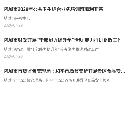
塔城市2026年公共卫生综合业务培训班顺利开幕
塔城市疾控中心
2026-07-29
塔城市财政开展“干部能力提升年”活动 聚力推进财政工作
塔城市财政开展“干部能力提升年”活动 聚力推进财政工作
2026-07-28
塔城市市场监督管理局：和平市场监管所开展景区食品安全检查
塔城市市场监督管理局：和平市场监管所开展景区食品安全检查
2026-07-28
守牢暑期“舌尖安全” 护航群众清凉度夏
守牢暑期“舌尖安全” 护航群众清凉度夏
2026-07-24