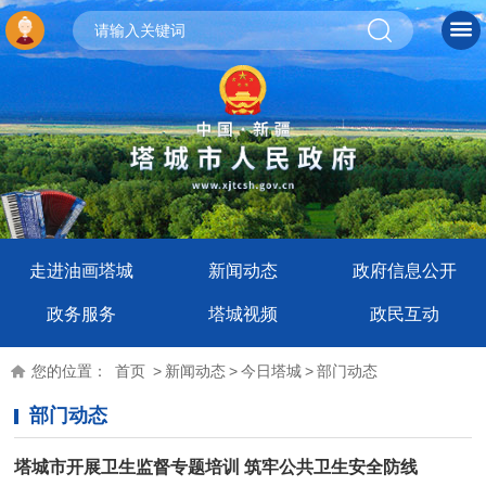
走进油画塔城
新闻动态
政府信息公开
政务服务
塔城视频
政民互动
您的位置：
首页
>
新闻动态
>
今日塔城
>
部门动态
部门动态
塔城市开展卫生监督专题培训 筑牢公共卫生安全防线