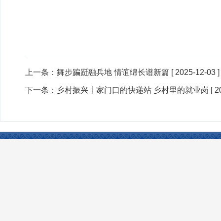
上一条：
舞步蹁跹融兵地 情谊绵长谱新篇
[ 2025-12-03 ]
下一条：
乡村振兴┋家门口的快递站 乡村里的就业岗
[ 2
联系我们
|
网站声明
|
网站地图
|
友情链接
Copyright © 2024 www.xjtcsh.gov.cn All Rights 
本站所刊登的各类新闻﹑信息和专题专栏资料，均为塔城市人民政府网版
ICP备案号：
新ICP备13000949号
政府网站标识码：6542010014