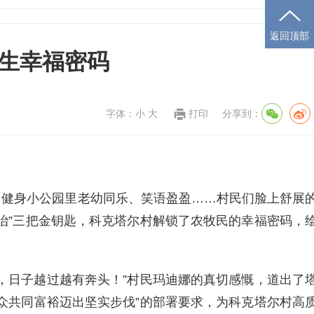
返回顶部
民生幸福密码
字体：
小
大
打印
分享到：
，健身小公园里老幼同乐、笑语盈盈……村民们脸上舒展
治”三把金钥匙，科克塔尔村解锁了农牧民的幸福密码，
，日子越过越有奔头！”村民玛迪娜的真切感慨，道出了
众共同富裕迈出坚实步伐”的部署要求，为科克塔尔村高