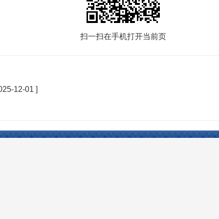
扫一扫在手机打开当前页
025-12-01 ]
Reserved 开办：塔城市人民政府 主办：塔城市人民政府办公室 承办：塔城市电子政务办公室
权所有，未经授权禁止复制镜像。
新公网安备：
65420102000003号
中国互联网举报中心
新疆