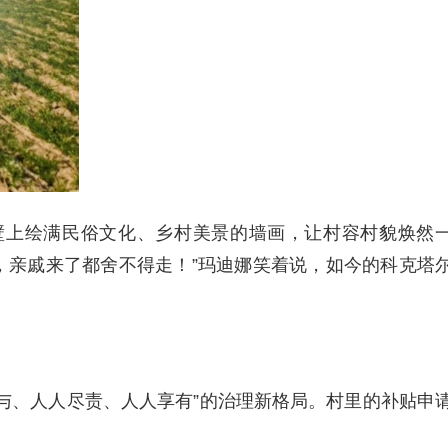
壁上绘满民俗文化、乡村美景的墙画，让村容村貌焕然
，亲戚来了都舍不得走！”玛迪娜笑着说，如今的科克塔
与、人人尽责、人人享有”的治理新格局。村里的补贴申