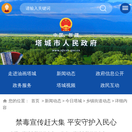
走进油画塔城
新闻动态
政府信息公开
政务服务
塔城视频
政民互动
您的位置：
首页
>
新闻动态
>
今日塔城
>
乡镇街道动态
>
详细内
容
禁毒宣传赶大集 平安守护入民心