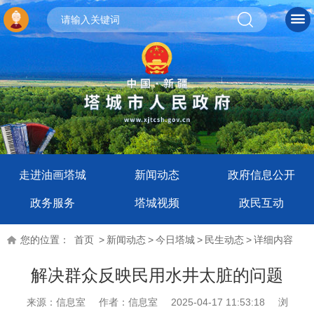
走进油画塔城
新闻动态
政府信息公开
政务服务
塔城视频
政民互动
您的位置：
首页
>
新闻动态
>
今日塔城
>
民生动态
>
详细内容
解决群众反映民用水井太脏的问题
来源：信息室
作者：信息室
2025-04-17 11:53:18
浏