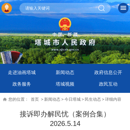
走进油画塔城
新闻动态
政府信息公开
政务服务
塔城视频
政民互动
您的位置：
首页
>
新闻动态
>
今日塔城
>
民生动态
>
详细内容
接诉即办解民忧（案例合集）
2026.5.14