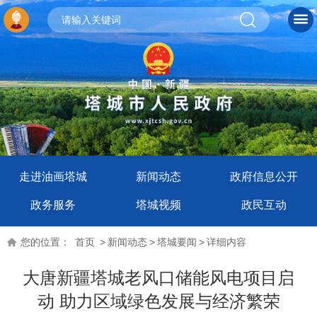
走进油画塔城
新闻动态
政府信息公开
政务服务
塔城视频
政民互动
您的位置：
首页
>
新闻动态
>
塔城要闻
>
详细内容
大唐新疆塔城老风口储能风电项目启
动 助力区域绿色发展与经济繁荣