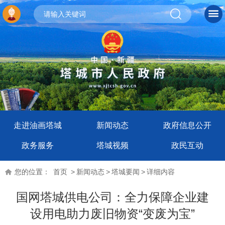
走进油画塔城
新闻动态
政府信息公开
政务服务
塔城视频
政民互动
您的位置：
首页
>
新闻动态
>
塔城要闻
>
详细内容
国网塔城供电公司：全力保障企业建
设用电助力废旧物资“变废为宝”