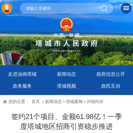
走进油画塔城
新闻动态
政府信息公开
政务服务
塔城视频
政民互动
您的位置：
首页
>
新闻动态
>
塔城要闻
>
详细内容
签约21个项目、金额61.98亿！一季
度塔城地区招商引资稳步推进