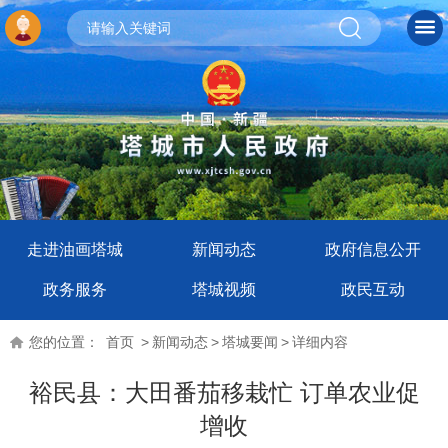
走进油画塔城
新闻动态
政府信息公开
政务服务
塔城视频
政民互动
您的位置：
首页
>
新闻动态
>
塔城要闻
>
详细内容
裕民县：大田番茄移栽忙 订单农业促
增收