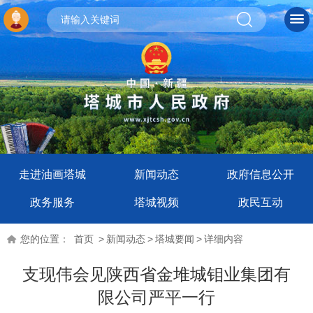
走进油画塔城
新闻动态
政府信息公开
政务服务
塔城视频
政民互动
您的位置：
首页
>
新闻动态
>
塔城要闻
>
详细内容
支现伟会见陕西省金堆城钼业集团有
限公司严平一行