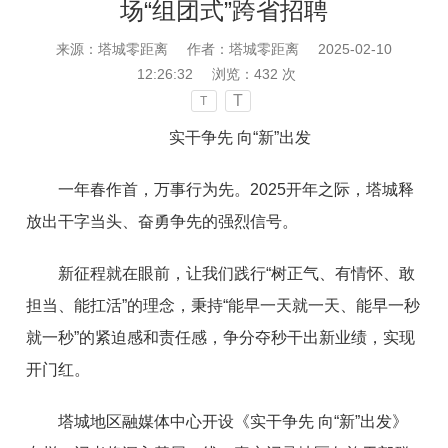
场“组团式”跨省招聘
来源：塔城零距离
作者：塔城零距离
2025-02-10
12:26:32
浏览：
432
次
T
T
实干争先 向“新”出发
一年春作首，万事行为先。2025开年之际，塔城释
放出干字当头、奋勇争先的强烈信号。
新征程就在眼前，让我们践行“树正气、有情怀、敢
担当、能扛活”的理念，秉持“能早一天就一天、能早一秒
就一秒”的紧迫感和责任感，争分夺秒干出新业绩，实现
开门红。
塔城地区融媒体中心开设《实干争先 向“新”出发》