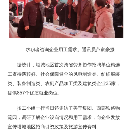
求职者咨询企业用工需求。通讯员芦家豪摄
据统计，塔城地区首次跨省劳务协作招聘单位精选
工资待遇较好、社会保障健全的风电制造类、纺织服装
类、装备制造类、农副产品加工类及建筑类企
业
3
5
家，
提
供
85
7
个优质就业岗位。
招工小组一行当日还走访了美宁集团、西部铁路物
流园，调研了解企业设岗情况和用工需求，向企业发放
宣传塔城地区招商引资政策及旅游宣传资料。