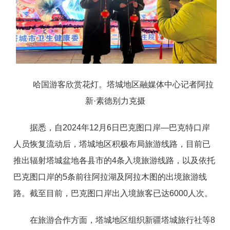
哈国游客欣赏花灯。塔城地区融媒体中心记者阿拉
新
·
素德别力克摄
据悉，
自
202
4
年
1
2
月
6
日巴克图口
岸
—
巴克特口岸
人员恢复流动后，塔城地区积极布局旅游线路，目前已
推出辐射塔城盆地各县市
的
4
条入境旅游线路，以及依托
巴克图口岸
的
5
条前往阿拉湖及阿拉木图的出境旅游线
路。截至目前，巴克图口岸出入境旅客已
达
600
0
人次。
在旅游合作方面，塔城地区组织新疆塔城旅行社
等
8