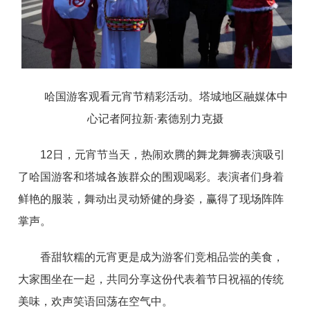
哈国游客观看元宵节精彩活动。塔城地区融媒体中
心记者阿拉
新
·
素德别力克摄
1
2
日，元宵节当天，热闹欢腾的舞龙舞狮表演吸引
了哈国游客和塔城各族群众的围观喝彩。表演者们身着
鲜艳的服装，舞动出灵动矫健的身姿，赢得了现场阵阵
掌声。
香甜软糯的元宵更是成为游客们竞相品尝的美食，
大家围坐在一起，共同分享这份代表着节日祝福的传统
美味，欢声笑语回荡在空气中。