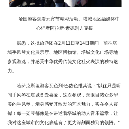
哈国游客观看元宵节精彩活动。塔城地区融媒体中
心记者阿拉
新
·
素德别力克摄
据悉，这批旅游团
在
2
月
1
1
日
至
1
4
日期间，前往塔
城手风琴文化展示厅、地区博物馆、塔城文化广场等地
参观游览，并感受中华优秀传统文化社火表演的独特魅
力。
哈萨克斯坦游客瓦色
列
·
巴热色维其说
：
“
以往只是听
闻手风琴在塔城备受喜爱，这次参观，亲眼目睹众多华
美的手风琴，亲身感受其散发的艺术魅力，实在令人震
撼！每一架琴都像是在讲述着塔城的动人音乐篇章，让
我对这座城市的文化底蕴有了更为深刻而独到的领悟
。
”