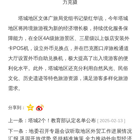
力克摄
塔城地区文体广旅局党组书记柴红华说，今年塔城
地区将跨境旅游视为新的经济增长极，持续优化服务保
障能力，在全
区
4
A
级旅游景区、三星级以上饭店安装外
卡
PO
S
机，设立外币兑换点，并在巴克图口岸旅检通道
大厅设置外币自助兑换机，极大提高了出入境游客的便
利化水平。此外，塔城地区还充分利用自然风光、民俗
文化、历史遗迹等特色旅游资源，满足游客多样化旅游
需求。
分享到：
上一条：
塔城2个！教育部认定名单公布
[ 2025-02-13 ]
下一条：
地委召开专题会议听取地区外贸工作进展情况
汇报 巩固开放优势 坚持精准施策 全力推动外向型经济