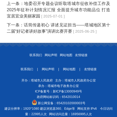
上一条：
地委召开专题会议听取塔城市征收补偿工作及
2025年征补计划情况汇报 全面提升城市功能品位 打造
宜居宜业美丽家园
[ 2025-07-01 ]
下一条：
话筒传递初心 讲述见证担当——塔城地区第十
二届“好记者讲好故事”演讲比赛开赛
[ 2025-06-25 ]
联系我们
网站声明
网站地图
友情链接
联系我们
|
网站声明
|
网站地图
|
友情链接
开办：塔城市人民政府 主办：塔城市人民政府办公室
承办：塔城市电子政务办公室
ICP备案号：
新ICP备13000949号
政府网站标识码：6542010014
新公网安备：
65420102000003号
建议分辨率：1920*1080 建议浏览器360、Edge等 网站支持 IPv6
今日访问
量：22995人次
网站访问总量：16956995人次