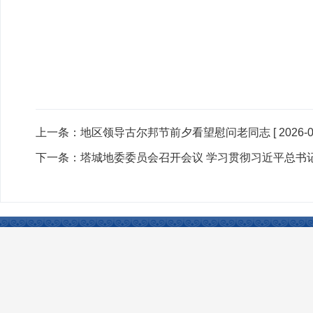
上一条：
地区领导古尔邦节前夕看望慰问老同志
[ 2026-0
下一条：
塔城地委委员会召开会议 学习贯彻习近平总书记
联系我们
|
网站声明
|
网站地图
|
友情链接
Copyright © 2024 www.xjtcsh.gov.cn All Rights 
本站所刊登的各类新闻﹑信息和专题专栏资料，均为塔城市人民政府网版