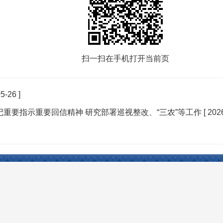
扫一扫在手机打开当前页
5-26 ]
重要指示重要回信精神 研究部署巡视整改、“三农”等工作
[ 202
Reserved 开办：塔城市人民政府 主办：塔城市人民政府办公室 承办：塔城市电子政务办公室
权所有，未经授权禁止复制镜像。