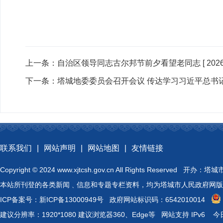
上一条：
自治区领导同志古尔邦节前夕看望老同志
[ 202
下一条：
塔城地委委员会召开会议 传达学习习近平总书
联系我们
|
网站声明
|
网站地图
|
友情链接
Copyright © 2024 www.xjtcsh.gov.cn All Rights 
本站所刊登的各类新闻﹑信息和专题专栏资料，均为塔城市人民政府网版
ICP备案号：
新ICP备13000949号
政府网站标识码：6542010014
建议分辨率：1920*1080 建议浏览器360、Edge等 网站支持 IPv6
今