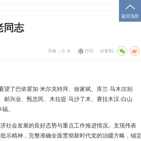
返回顶部
老同志
字体：
小
大
打印
分享到：
看望了巴依霍加·米尔克特拜、徐家斌、库兰·马木尔别
、郝兴业、甄忠民、木拉提·马沙了木、赛拉木汉·白山
幸福。
经济社会发展的良好态势与重点工作推进情况。支现伟表
示批示精神，完整准确全面贯彻新时代党的治疆方略，锚