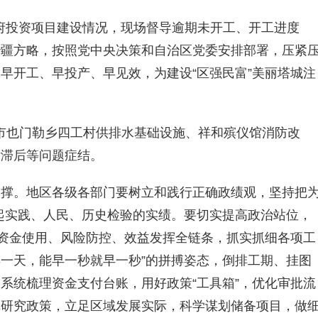
府投资项目建设情况，现场督导逾期未开工、开工进度
治疆方略，按照党中央决策和自治区党委安排部署，压紧
早开工、早投产、早见效，为建设“区强民富”美丽塔城注
市也门勒乡四工村供排水基础设施、祥和殡仪馆消防改
付滞后等问题症结。
支撑。
地区各级各部门
要
树立和践行正确政绩观，坚持把
得起实践、人民、历史检验的实绩。
要
切实提高政治站位，
、资金使用、风险防控、效益发挥全链条，抓实抓细各项工
早一天，能早一秒就早一秒”的拼搏姿态，倒排工期、挂图
系统梳理资金支付台账，用好政策“工具箱”，优化审批流
真研究政策，立足区域发展实际，科学谋划储备项目，做