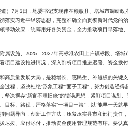
报道）
7
月
6
日，
地委书记支现伟在额敏县、塔城市
调研
政
彻落实习近平经济思想，完整准确全面贯彻新时代党的
领带动效应，统筹用好各类资金，全力推动项目早落地、
附属设施、
2025—2027
年高标准农田上户镇标段
、塔城
看项目建设推进情况，深入剖析项目推进迟缓、资金拨
和高质量发展大局，是稳增长、惠民生、补短板的关键
过程，坚决杜绝“形象工程”“面子工程”，努力创造经
，坚决摒弃“新官不理旧账”的错误思想，紧盯项目谋划
、目标、路径，严格落实“一项目一策”，
以“能早一天就
持问题导向，创新工作方法，压紧压实县市和部门责任，
拨尽拨、应付尽付，推动资金使用管理规范有序。
要
认