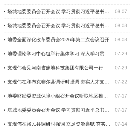
塔城地委委员会召开会议 学习贯彻习近平总书记重要讲话精神 研究部署乡村振兴、财源建设等工作
08-07
塔城地委委员会召开会议 学习贯彻习近平总书记重要指示精神 研究部署“一岗双责”、信访等工作
08-03
地委全面深化改革委员会2026年第二次会议召开
08-03
地委理论学习中心组举行集体学习 深入学习贯彻习近平新时代中国特色社会主义思想 切实把学习成果转化为推动地区高质量发展的强大动力
07-29
支现伟会见河南省豫地科技集团有限公司一行
07-29
支现伟在和布克赛尔县调研时强调 夯实人才支撑 筑牢法治根基 壮大特色产业 走符合自身特点的高质量发展路子
07-22
地委财经委资源保障小组召开会议听取地区推动低效闲置资产盘活及项目资产（一村一品）盘活工作情况
07-17
塔城地委委员会召开会议 学习贯彻习近平总书记重要讲话重要指示精神 研究部署科技创新、防汛减灾救灾等工作
07-17
支现伟在裕民县调研时强调 立足资源禀赋 夯实基层治理 做强特色产业 推动地区高质量发展提质增效
07-14