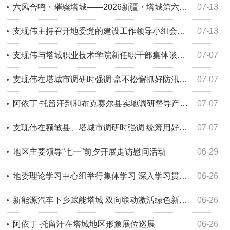
六风合鸣・璀璨塔城——2026新疆・塔城第六届手风琴文化国际艺术节新闻发布会召开
07-13
支现伟主持召开地委党的建设工作领导小组会议 推动树立和践行正确政绩观学习教育走深走实 以过硬整治成效为地区高质量发展保驾护航
07-13
支现伟与塔城职业技术学院新任职干部集体谈话时强调 勇担使命 真抓实干 在新岗位上再创佳绩再立新功
07-07
支现伟在塔城市调研时强调 毫不松懈抓好防汛抗旱工作 全力保障人民群众生命财产安全
07-07
阿依丁·托留汗到和布克赛尔县实地调研督导产业发展、防汛抗旱、蝗灾治理等重点工作
07-07
支现伟在额敏县、塔城市调研时强调 统筹用好各类资金 攻坚项目提速建设 为建设“区强民富”美丽塔城注入强劲动能
07-07
地区主要领导“七一”前夕开展走访慰问活动
06-29
地委理论学习中心组举行集体学习 深入学习贯彻习近平总书记重要论述重要指示精神 以正确政绩观推动地区“十五五”开好局起好步
06-26
新能源汽车下乡赋能塔城 双向联动激活绿色新动能——2026年新能源汽车下乡活动（塔城主站）暨新能源汽车下乡公共服务平台上线仪式启动
06-26
阿依丁·托留汗在塔城地区形象展位巡展
06-26