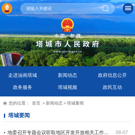
走进油画塔城
新闻动态
政府信息公开
政务服务
塔城视频
政民互动
您的位置：
首页
>
新闻动态
>
塔城要闻
塔城要闻
地委召开专题会议听取地区开发开放相关工作情况汇报 用活用好开放平台 聚力办好巴克图论坛 为地区打造对外开放新高地提供坚实支撑
08-07