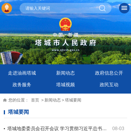
走进油画塔城
新闻动态
政府信息公开
政务服务
塔城视频
政民互动
您的位置：
首页
>
新闻动态
>
塔城要闻
塔城要闻
塔城地委委员会召开会议 学习贯彻习近平总书记重要指示精神 研究部署“一岗双责”、信访等工作
08-03