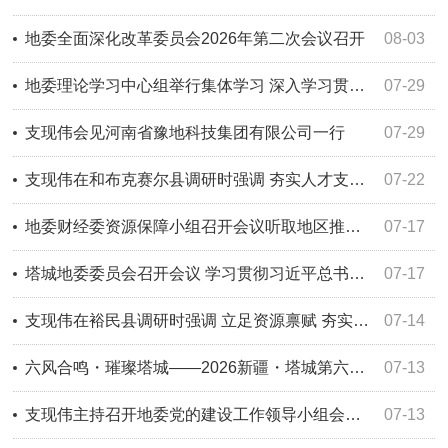
地委全面深化改革委员会2026年第二次会议召开
08-03
地委理论学习中心组举行集体学习 深入学习贯彻习近平新时代中国特色社会主义思想 切实把学习成果转化为推动地区高质量发展的强大动力
07-29
支现伟会见河南省豫地科技集团有限公司一行
07-29
支现伟在和布克赛尔县调研时强调 夯实人才支撑 筑牢法治根基 壮大特色产业 走符合自身特点的高质量发展路子
07-22
地委财经委资源保障小组召开会议听取地区推动低效闲置资产盘活及项目资产（一村一品）盘活工作情况
07-17
塔城地委委员会召开会议 学习贯彻习近平总书记重要讲话重要指示精神 研究部署科技创新、防汛减灾救灾等工作
07-17
支现伟在裕民县调研时强调 立足资源禀赋 夯实基层治理 做强特色产业 推动地区高质量发展提质增效
07-14
六风合鸣・璀璨塔城——2026新疆・塔城第六届手风琴文化国际艺术节新闻发布会召开
07-13
支现伟主持召开地委党的建设工作领导小组会议 推动树立和践行正确政绩观学习教育走深走实 以过硬整治成效为地区高质量发展保驾护航
07-13