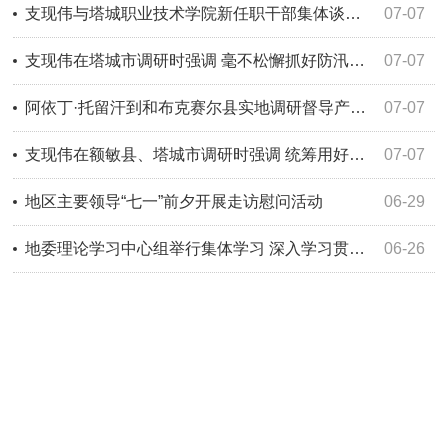
支现伟与塔城职业技术学院新任职干部集体谈话时强调 勇担使命 真抓实干 在新岗位上再创佳绩再立新功
07-07
支现伟在塔城市调研时强调 毫不松懈抓好防汛抗旱工作 全力保障人民群众生命财产安全
07-07
阿依丁·托留汗到和布克赛尔县实地调研督导产业发展、防汛抗旱、蝗灾治理等重点工作
07-07
支现伟在额敏县、塔城市调研时强调 统筹用好各类资金 攻坚项目提速建设 为建设“区强民富”美丽塔城注入强劲动能
07-07
地区主要领导“七一”前夕开展走访慰问活动
06-29
地委理论学习中心组举行集体学习 深入学习贯彻习近平总书记重要论述重要指示精神 以正确政绩观推动地区“十五五”开好局起好步
06-26
新能源汽车下乡赋能塔城 双向联动激活绿色新动能——2026年新能源汽车下乡活动（塔城主站）暨新能源汽车下乡公共服务平台上线仪式启动
06-26
阿依丁·托留汗在塔城地区形象展位巡展
06-26
丝路塔城连欧亚 产能融合创新篇 2026全域电动化产业生态大会盛大启幕
06-24
2026“黄河旋风杯”塔城半程马拉松激情开跑 共赴油画塔城 悦跑国门大道 支现伟等出席并鸣枪
06-23