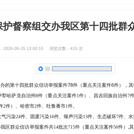
保护督察组交办我区第十四批群众
026-05-25 13:00:15
浏览次数：
415
次
办的第十四批群众信访举报案件78件（重点关注案件6件），其中
伊犁
哈萨克自治
州
8件
（重点关注案件
1件）
、
昌吉
回族自治
州
7
件2件）、
哈密市
2件、吐鲁番市1件
。
大气污染
24件、固废污染16件、噪声污染13件、生态破坏7件、水
我区群众信访举报案件共14批次715件
（重点关注案件
50件）
,