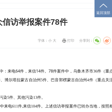
返回顶部
信访举报案件78件
字体：
小
大
打印
分享到：
：来电64件，来信14件。78件案件中，
乌鲁木齐
市
36件
（重
件
、博尔塔拉蒙古自治州
5件、巴音郭楞蒙古自治州4件（重点关
污染5件、其他污染13件。
其中来电611件,来信104件。上述信访举报案件已转办当地，按照