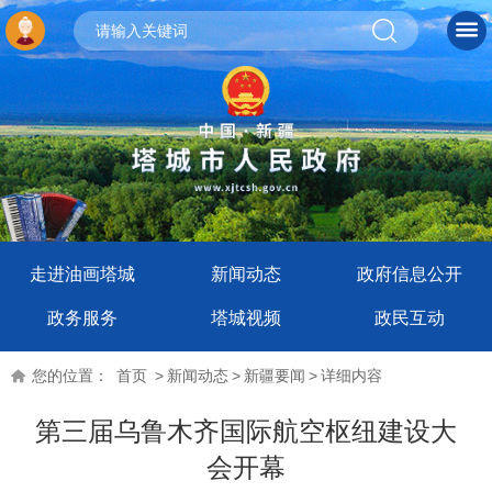
走进油画塔城
新闻动态
政府信息公开
政务服务
塔城视频
政民互动
您的位置：
首页
>
新闻动态
>
新疆要闻
>
详细内容
第三届乌鲁木齐国际航空枢纽建设大
会开幕