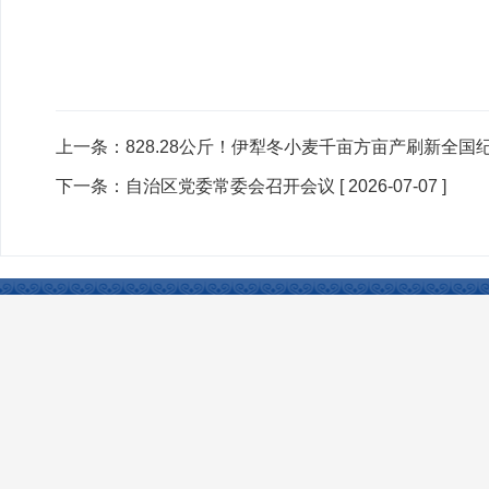
上一条：
828.28公斤！伊犁冬小麦千亩方亩产刷新全国
下一条：
自治区党委常委会召开会议
[ 2026-07-07 ]
联系我们
|
网站声明
|
网站地图
|
友情链接
Copyright © 2024 www.xjtcsh.gov.cn All Rights 
本站所刊登的各类新闻﹑信息和专题专栏资料，均为塔城市人民政府网版
ICP备案号：
新ICP备13000949号
政府网站标识码：6542010014
建议分辨率：1920*1080 建议浏览器360、Edge等 网站支持 IPv6
今