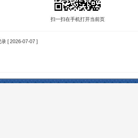
扫一扫在手机打开当前页
纪录
[ 2026-07-07 ]
Reserved 开办：塔城市人民政府 主办：塔城市人民政府办公室 承办：塔城市电子政务办公室
权所有，未经授权禁止复制镜像。
新公网安备：
65420102000003号
中国互联网举报中心
新疆
日访问量：45226人次
网站访问总量：16979226人次