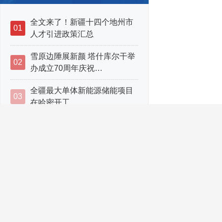
全文来了！新疆十四个地州市
01
人才引进政策汇总
雪原边陲展新颜 塔什库尔干举
02
办成立70周年庆祝…
全疆最大单体新能源储能项目
03
在哈密开工
2.65亿人次！新疆2023年接待
04
游客创历史新高
强基础 优结构 谋集群——
05
2024年新疆重点项目建…
魏建国会见国家能源集团新疆
06
能源有限责任公司党…