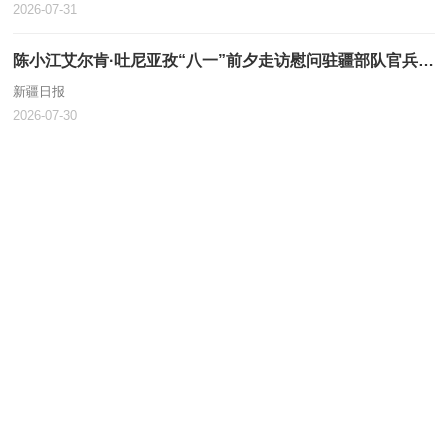
2026-07-31
陈小江艾尔肯·吐尼亚孜“八一”前夕走访慰问驻疆部队官兵和优抚对象
新疆日报
2026-07-30
查看更多
联系我们
网站声明
网站地图
友情链接
联系我们
|
网站声明
|
网站地图
|
友情链接
开办：塔城市人民政府 主办：塔城市人民政府办公室
承办：塔城市电子政务办公室
ICP备案号：
新ICP备13000949号
政府网站标识码：6542010014
新公网安备：
65420102000003号
建议分辨率：1920*1080 建议浏览器360、Edge等 网站支持 IPv6
今日访问