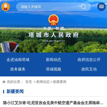
走进油画塔城
新闻动态
政府信息公开
政务服务
塔城视频
政民互动
您的位置：
首页
>
新闻动态
>
新疆要闻
新疆要闻
陈小江艾尔肯·吐尼亚孜会见美中航空遗产基金会主席格林一行