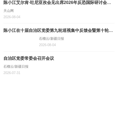
陈小江艾尔肯·吐尼亚孜会见出席2026年反恐国际研讨会中外嘉宾
天山网
2026-08-04
陈小江在十届自治区党委第九轮巡视集中反馈会暨第十轮巡视动员部署会上强调 不断提高巡视的震慑力穿透力推动力 为建设社会主义现代化新疆提供坚强政治保障
石榴云/新疆日报
2026-08-04
自治区党委常委会召开会议
石榴云/新疆日报
2026-07-31
陈小江艾尔肯·吐尼亚孜“八一”前夕走访慰问驻疆部队官兵和优抚对象
新疆日报
2026-07-30
2026年新疆计划实施重点项目523个