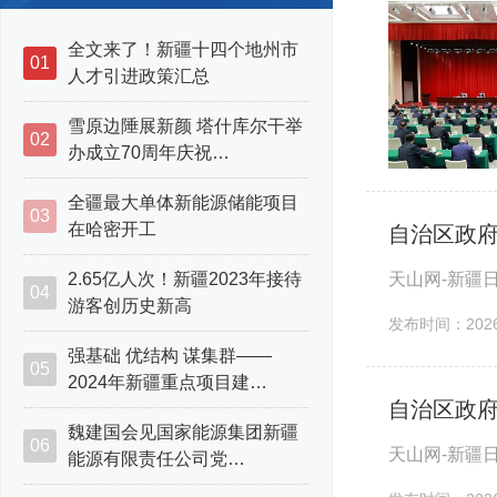
全文来了！新疆十四个地州市
01
人才引进政策汇总
雪原边陲展新颜 塔什库尔干举
02
办成立70周年庆祝…
全疆最大单体新能源储能项目
03
在哈密开工
自治区政府
天山网-新疆
2.65亿人次！新疆2023年接待
04
游客创历史新高
发布时间：2026-
强基础 优结构 谋集群——
05
2024年新疆重点项目建…
自治区政府
魏建国会见国家能源集团新疆
06
天山网-新疆
能源有限责任公司党…