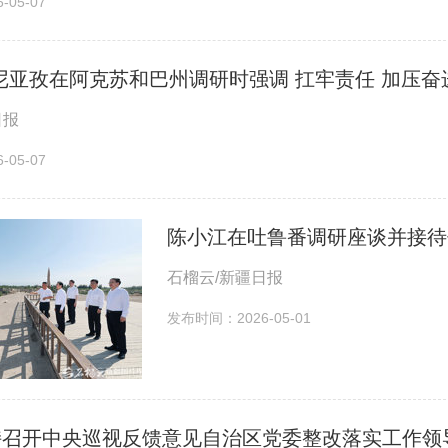
05-07
尼亚孜在阿克苏和巴州调研时强调 扛牢责任 加压奋进
日报
05-07
陈小江在吐鲁番调研座谈并接待
石榴云/新疆日报
发布时间：2026-05-01
持召开中央巡视反馈意见自治区党委整改落实工作领